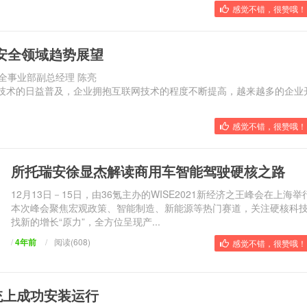
感觉不错，很赞哦！ 
和安全领域趋势展望
全事业部副总经理 陈亮
oT)等技术的日益普及，企业拥抱互联网技术的程度不断提高，越来越多的企业
感觉不错，很赞哦！ 
所托瑞安徐显杰解读商用车智能驾驶硬核之路
12月13日－15日，由36氪主办的WISE2021新经济之王峰会在上海举
本次峰会聚焦宏观政策、智能制造、新能源等热门赛道，关注硬核科
找新的增长“原力”，全方位呈现产...
/
4年前
/
阅读(608)
感觉不错，很赞哦！ 
统上成功安装运行