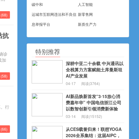
碳中和
人工智能
运城市互联网违法和不良信
新零售网
(
68
)
息举报平台
新质生产力
站抗
特别推荐
确诊
续加
深耕中亚二十余载 中兴通讯以
全栈算力方案赋能土库曼斯坦
AI产业发展
(
58
)
04-17
阅读(3764)
AI新品焕新首发“3·15放心消
费嘉年华” 中国电信浙江公司
幕。行
以数智创新引领消费新体验
03-14
阅读(15152)
从CES载誉归来！联想YOGA
(
66
)
2026全系集结：这届AIPC，