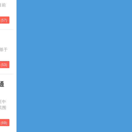
目前
(
57
)
基于
(
53
)
通
区中
民围
(
69
)