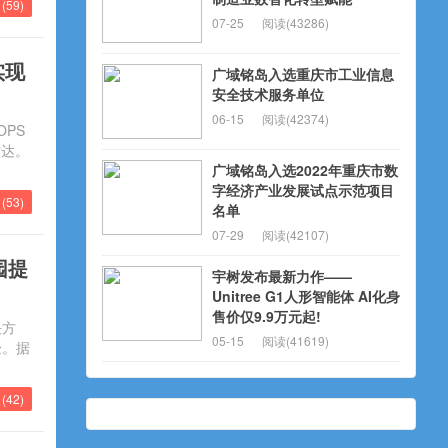
(
59
)
07-25
阅读(43286)
实现
广域铭岛入选重庆市工业信息
安全技术服务单位
06-15
阅读(42374)
OPS
雷达。
广域铭岛入选2022年重庆市数
字经济产业发展试点示范项目
(
53
)
名单
07-29
阅读(42107)
园提
宇树发布最新力作——
Unitree G1人形智能体 AI化身
售价仅9.9万元起!
决方
05-15
阅读(41619)
验。据
(
42
)