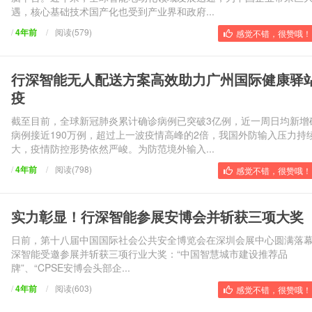
遇，核心基础技术国产化也受到产业界和政府...
/
4年前
/
阅读(579)
感觉不错，很赞哦！ 
行深智能无人配送方案高效助力广州国际健康驿
疫
截至目前，全球新冠肺炎累计确诊病例已突破3亿例，近一周日均新增
病例接近190万例，超过上一波疫情高峰的2倍，我国外防输入压力持
大，疫情防控形势依然严峻。为防范境外输入...
/
4年前
/
阅读(798)
感觉不错，很赞哦！ 
实力彰显！行深智能参展安博会并斩获三项大奖
日前，第十八届中国国际社会公共安全博览会在深圳会展中心圆满落
深智能受邀参展并斩获三项行业大奖：“中国智慧城市建设推荐品
牌”、“CPSE安博会头部企...
/
4年前
/
阅读(603)
感觉不错，很赞哦！ 