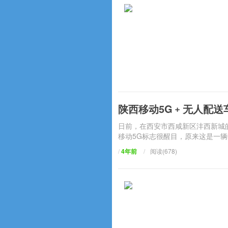
陕西移动5G﹢无人配送
日前，在西安市西咸新区沣西新城
移动5G标志很醒目，原来这是一辆
/
4年前
/
阅读(678)