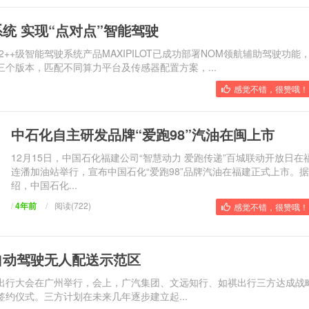
统 实现“点对点”智能驾驶
2++级智能驾驶系统产品MAXIPILOT已成功部署NOM领航辅助驾驶功能
个版本，匹配不同算力平台及传感器配置方案，...
感觉不错，很赞哦！ 
中石化自主研发品牌“爱跑98”汽油在闽上市
12月15日，中国石化福建公司“智慧动力 爱跑传递”百城联动开放日在
连潘加油站举行，宣布中国石化“爱跑98”品牌汽油在福建正式上市。
绍，中国石化...
/
4年前
/
阅读(722)
感觉不错，很赞哦！ 
自动驾驶无人配送示范区
出行大会在广州举行，会上，广汽集团、文远知行、如祺出行三方达成战
约仪式。三方计划在未来几年逐步建立起...