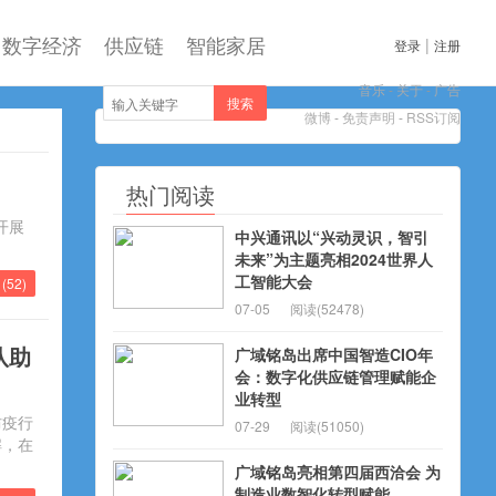
数字经济
供应链
智能家居
|
登录
注册
音乐
-
关于
-
广告
搜索
微博
-
免责声明
-
RSS订阅
热门阅读
开展
中兴通讯以“兴动灵识，智引
未来”为主题亮相2024世界人
工智能大会
(
52
)
07-05
阅读(52478)
队助
广域铭岛出席中国智造CIO年
会：数字化供应链管理赋能企
业转型
防疫行
07-29
阅读(51050)
解，在
广域铭岛亮相第四届西洽会 为
制造业数智化转型赋能