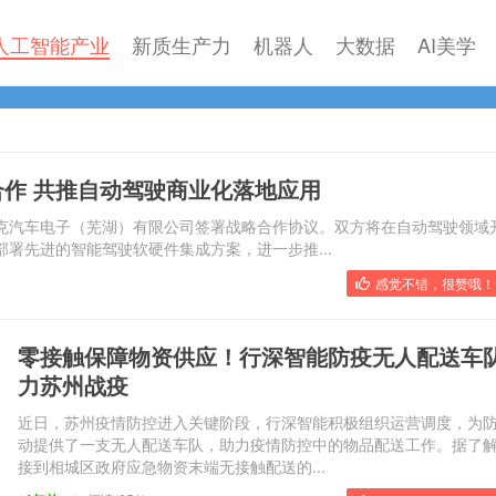
人工智能产业
新质生产力
机器人
大数据
AI美学
作 共推自动驾驶商业化落地应用
克汽车电子（芜湖）有限公司签署战略合作协议。双方将在自动驾驶领域
署先进的智能驾驶软硬件集成方案，进一步推...
感觉不错，很赞哦！ 
零接触保障物资供应！行深智能防疫无人配送车
力苏州战疫
近日，苏州疫情防控进入关键阶段，行深智能积极组织运营调度，为
动提供了一支无人配送车队，助力疫情防控中的物品配送工作。据了
接到相城区政府应急物资末端无接触配送的...