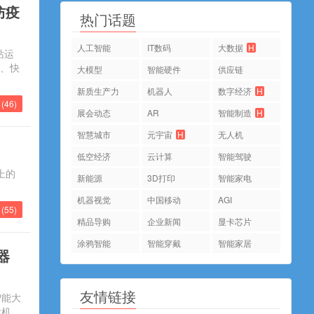
防疫
热门话题
人工智能
IT数码
大数据
H
站运
饮、快
大模型
智能硬件
供应链
新质生产力
机器人
数字经济
H
(
46
)
展会动态
AR
智能制造
H
智慧城市
元宇宙
H
无人机
低空经济
云计算
智能驾驶
上的
新能源
3D打印
智能家电
机器视觉
中国移动
AGI
(
55
)
精品导购
企业新闻
显卡芯片
涂鸦智能
智能穿戴
智能家居
器
友情链接
智能大
大机