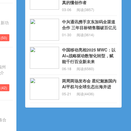
真的懂创作者
03-06
阅读(3857)
中兴通讯携手京东加码全渠道
，新功
合作 三年目标销售额破百亿元
01-30
阅读(3614)
(
50
)
中国移动亮相2025 MWC：以
AI+战略驱动数智化转型，赋
能千行百业新未来
福州
06-18
阅读(6560)
据介
两周两场发布会 星纪魅族国内
AI平权与全球生态出海并进
(
42
)
05-21
阅读(4436)
略合