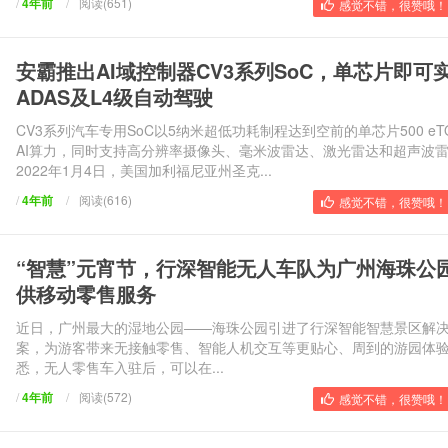
/
4年前
/
阅读(651)
感觉不错，很赞哦！ 
安霸推出AI域控制器CV3系列SoC，单芯片即可
ADAS及L4级自动驾驶
CV3系列汽车专用SoC以5纳米超低功耗制程达到空前的单芯片500 eT
AI算力，同时支持高分辨率摄像头、毫米波雷达、激光雷达和超声波
2022年1月4日，美国加利福尼亚州圣克...
/
4年前
/
阅读(616)
感觉不错，很赞哦！ 
“智慧”元宵节，行深智能无人车队为广州海珠公
供移动零售服务
近日，广州最大的湿地公园——海珠公园引进了行深智能智慧景区解
案，为游客带来无接触零售、智能人机交互等更贴心、周到的游园体
悉，无人零售车入驻后，可以在...
/
4年前
/
阅读(572)
感觉不错，很赞哦！ 