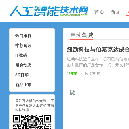
首页
新闻
自动驾驶
热门排行
人工智能技术网
推荐阅读
纽劢科技与伯泰克达成合
IT数码
纽劢科技近日宣布，公司已与伯泰
面向量产的广泛合作，携手开发和部
展会动态
/
4年前
/
阅读(618)
3D打印
新品上市
关注官方微信公众号： 了
解更多精彩人工智能 前沿
科技资讯