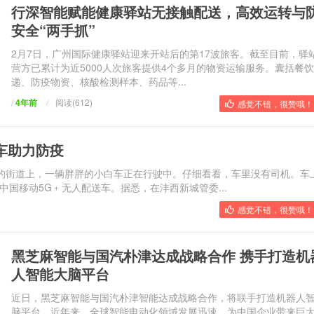
行深智能赋能健康驿站无接触配送，高效运转与
安全“两手抓”
2月7日，广州国际健康驿站迎来开站后的第17波旅客。截至目前，驿
营方已累计为近5000人次旅客提供4个多月的物资运输服务。囊括餐
递、防疫物资、核酸检测样本、药品等...
/
4年前
/
阅读(612)
感觉不错，很赞哦！ 
车助力防疫
的街道上，一辆胖胖的小白车正在行驶中。仔细看看，车里没有司机。车
中国移动5G﹢无人配送车。据悉，在沣西新城管委...
感觉不错，很赞哦！ 
黑芝麻智能与国汽朴津达成战略合作 携手打造机
人智能大脑平台
近日，黑芝麻智能与国汽朴津智能达成战略合作，将联手打造机器人
脑平台。近年来，全球智能电动化领域发展迅速，为中国企业带来巨