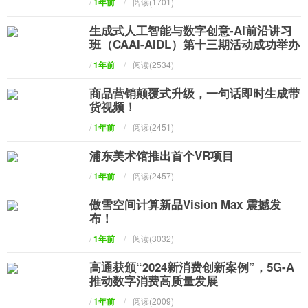
/
1年前
/
阅读(1701)
生成式人工智能与数字创意-AI前沿讲习
班（CAAI-AIDL）第十三期活动成功举办
/
1年前
/
阅读(2534)
商品营销颠覆式升级，一句话即时生成带
货视频！
/
1年前
/
阅读(2451)
浦东美术馆推出首个VR项目
/
1年前
/
阅读(2457)
傲雪空间计算新品Vision Max 震撼发
布！
/
1年前
/
阅读(3032)
高通获颁“2024新消费创新案例”，5G-A
推动数字消费高质量发展
/
1年前
/
阅读(2009)