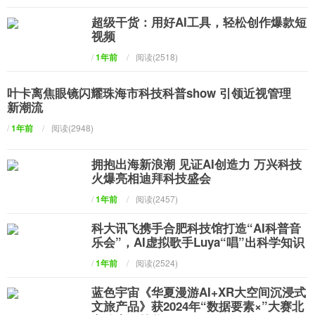
超级干货：用好AI工具，轻松创作爆款短
视频
/
1年前
/
阅读(2518)
叶卡离焦眼镜闪耀珠海市科技科普show 引领近视管理
新潮流
/
1年前
/
阅读(2948)
拥抱出海新浪潮 见证AI创造力 万兴科技
火爆亮相迪拜科技盛会
/
1年前
/
阅读(2457)
科大讯飞携手合肥科技馆打造“AI科普音
乐会”，AI虚拟歌手Luya“唱”出科学知识
/
1年前
/
阅读(2524)
蓝色宇宙《华夏漫游AI+XR大空间沉浸式
文旅产品》获2024年“数据要素×”大赛北