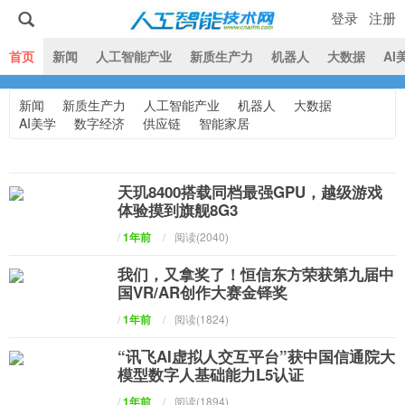
登录
注册
|
首页
新闻
人工智能产业
新质生产力
机器人
大数据
AI
新闻
新质生产力
人工智能产业
机器人
大数据
人工智能技术网
AI美学
数字经济
供应链
智能家居
天玑8400搭载同档最强GPU，越级游戏
体验摸到旗舰8G3
/
1年前
/
阅读(2040)
我们，又拿奖了！恒信东方荣获第九届中
国VR/AR创作大赛金铎奖
/
1年前
/
阅读(1824)
“讯飞AI虚拟人交互平台”获中国信通院大
模型数字人基础能力L5认证
/
1年前
/
阅读(1894)