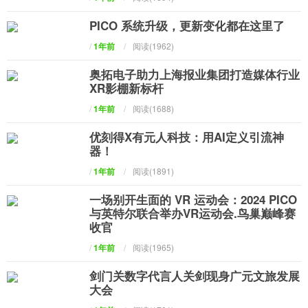
PICO 系统升级，更新变化都在这里了
/
1年前
/
阅读(1962)
奥拓电子助力上海报业集团打造媒体行业
XR影棚新标杆
/
1年前
/
阅读(1688)
优刻得X有元人科技：用AI定义引流神
器！
/
1年前
/
阅读(1891)
一场别开生面的 VR 运动会：2024 PICO
与英特尔联合举办VR运动会.鸟巢巅峰赛
收官
/
1年前
/
阅读(1965)
剑门关数字代言人关剑现身广元文旅发展
大会