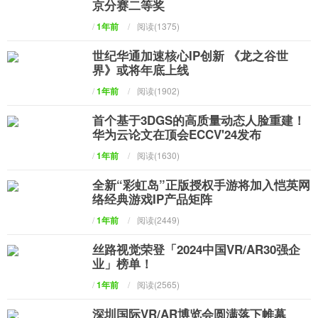
京分赛二等奖
/
1年前
/
阅读(1375)
世纪华通加速核心IP创新 《龙之谷世
界》或将年底上线
/
1年前
/
阅读(1902)
首个基于3DGS的高质量动态人脸重建！
华为云论文在顶会ECCV'24发布
/
1年前
/
阅读(1630)
全新“彩虹岛”正版授权手游将加入恺英网
络经典游戏IP产品矩阵
/
1年前
/
阅读(2449)
丝路视觉荣登「2024中国VR/AR30强企
业」榜单！
/
1年前
/
阅读(2565)
深圳国际VR/AR博览会圆满落下帷幕