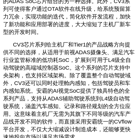
的ADAS SoC芯片组合的另一种选择。此外，CV3系
列可使得客户通过OTA软件在线升级，给系统预留算
力冗余，实现功能的迭代，简化软件开发流程，加快
了新功能和应用部署的进度，大大缩短了主机厂新车
型的开发时间。
CV3芯片系列给主机厂和Tier1的产品战略方向提
供不同的选择，从适用于前视ADAS摄像头、满足汽车
行业监管标准的低功耗SoC，扩展到可用于L4级全自
动驾驶的高端域控制器SoC。这个系列的芯片支持中
央架构，也支持区域架构。除了覆盖整个自动驾驶域
外，CV3还可以同时处理舱内感知，包括驾驶员和车
内感知系统。安霸的AI视觉SoC提供了独具特色的全
系列产品，支持从ADAS辅助驾驶系统到L4级自动驾
驶系统，涵盖汽车感知、记录和路径规划的全方位应
用。这意味着主机厂无需为其旗下不同等级的汽车产
品线开发不同的软件，而直接采用安霸统一的CVflow
平台开发，不仅大大缩减设计制造成本，还能够更快
速地投向市场以满足市场需求。