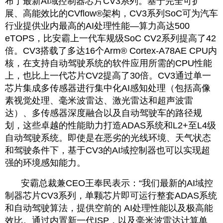
布了最新AI域控制器芯片CV3系列。基于完全可扩
展、高能效比的CVflow®架构，CV3系列SoC可为汽车
行业提供业内最高的AI处理性能—算力高达500 
eTOPS，比安霸上一代车规级SoC CV2系列提高了42
倍。CV3搭载了多达16个Arm® Cortex-A78AE CPU内
核，在支持自动驾驶系统的软件应用所需的CPU性能
上，也比上一代芯片CV2提高了30倍。CV3通过单一
芯片集成多传感器进行集中化AI感知处理（包括高像
素视觉处理、毫米波雷达、激光雷达和超声波雷
达）、多传感器深度融合以及自动驾驶车的路径规
划，这些卓越的性能助力打造ADAS系统和L2+至L4级
自动驾驶系统。即使是在恶劣的光线环境、天气状态
和驾驶条件下，基于CV3的AI域控制器也可以实现超
强的环境感知能力。
安霸总裁兼CEO王奉民表示：“我们最新的AI域控
制器芯片CV3系列，单颗芯片即可运行整套ADAS系统
和自动驾驶算法，提供空前的 AI处理性能以及极高能
效比。通过内置新一代ISP，以及毫米波雷达计算单