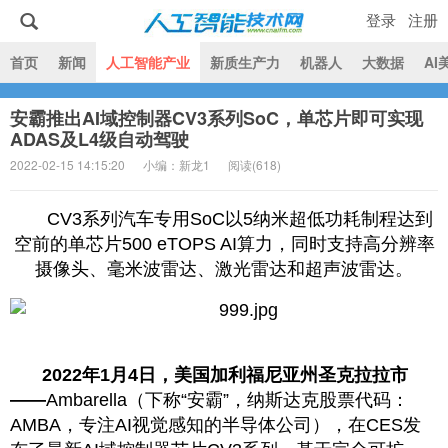
登录
注册
|
首页
新闻
人工智能产业
新质生产力
机器人
大数据
AI
安霸推出AI域控制器CV3系列SoC，单芯片即可实现
人工智能技术网
ADAS及L4级自动驾驶
2022-02-15 14:15:20
小编：新龙1
阅读(
618)
CV3系列汽车专用SoC以5纳米超低功耗制程达到
空前的单芯片500 eTOPS AI算力，同时支持高分辨率
摄像头、毫米波雷达、激光雷达和超声波雷达。
2022年1月4日，美国加利福尼亚州圣克拉拉市
——
Ambarella（下称“安霸”，纳斯达克股票代码：
AMBA，专注AI视觉感知的半导体公司），在CES发