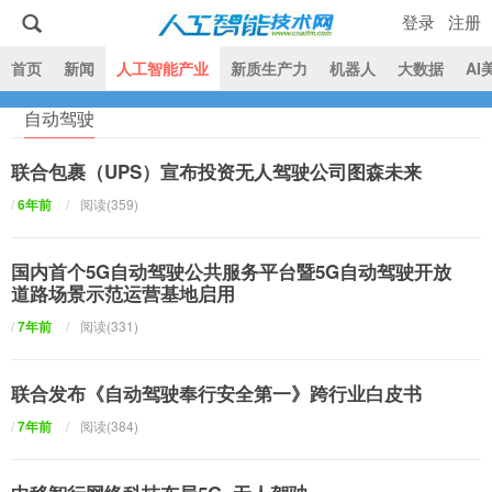
登录
注册
|
首页
新闻
人工智能产业
新质生产力
机器人
大数据
AI
自动驾驶
人工智能技术网
联合包裹（UPS）宣布投资无人驾驶公司图森未来
/
6年前
/
阅读(359)
国内首个5G自动驾驶公共服务平台暨5G自动驾驶开放
道路场景示范运营基地启用
/
7年前
/
阅读(331)
联合发布《自动驾驶奉行安全第一》跨行业白皮书
/
7年前
/
阅读(384)