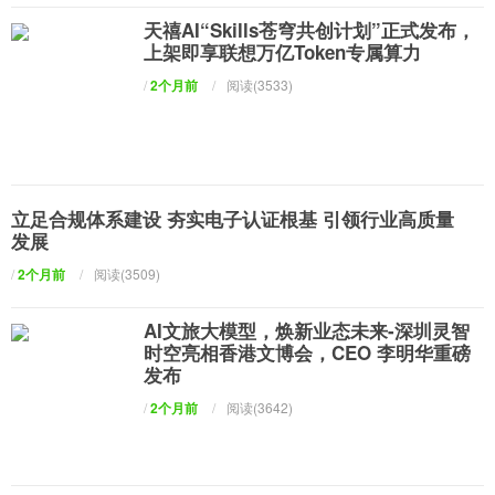
天禧AI“Skills苍穹共创计划”正式发布，
上架即享联想万亿Token专属算力
/
2个月前
/
阅读(3533)
立足合规体系建设 夯实电子认证根基 引领行业高质量
发展
/
2个月前
/
阅读(3509)
AI文旅大模型，焕新业态未来-深圳灵智
时空亮相香港文博会，CEO 李明华重磅
发布
/
2个月前
/
阅读(3642)