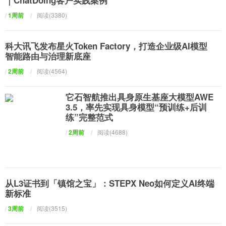
｜ChatDoing客户实践案例
/
1周前
/
阅读(3380)
科大讯飞发布星火Token Factory，打造企业级AI模型
智能路由与治理新底座
/
2周前
/
阅读(4564)
它石智航推出具身原生基座大模型AWE
3.5，率先实现具身模型“预训练+后训
练”完整范式
/
2周前
/
阅读(4688)
从L3证书到「镇馆之宝」：STEPX Neo如何定义AI终端
新标准
/
3周前
/
阅读(3515)