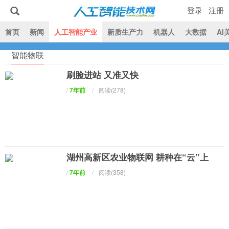
登录
注册
|
首页
新闻
人工智能产业
新质生产力
机器人
大数据
AI
智能物联
人工智能技术网
刷脸进站 又准又快
/
7年前
/
阅读(278)
湖州高新区农业物联网 耕种在“云”上
/
7年前
/
阅读(358)