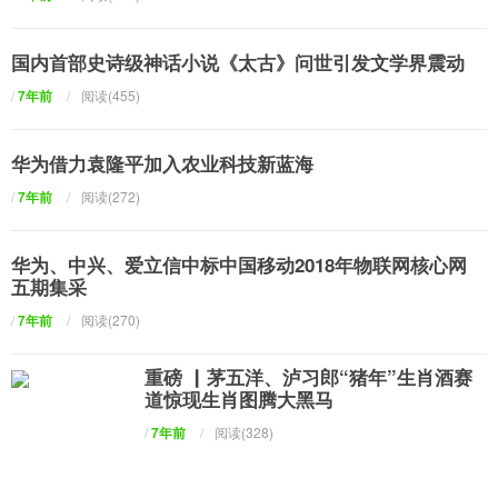
国内首部史诗级神话小说《太古》问世引发文学界震动
/
7年前
/
阅读(455)
华为借力袁隆平加入农业科技新蓝海
/
7年前
/
阅读(272)
华为、中兴、爱立信中标中国移动2018年物联网核心网
五期集采
/
7年前
/
阅读(270)
重磅 ▏茅五洋、泸习郎“猪年”生肖酒赛
道惊现生肖图腾大黑马
/
7年前
/
阅读(328)