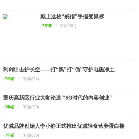
戴上这枚“戒指”手指变鼠标
/
7年前
/
阅读(351)
利剑出击护长空——打“黑”打“伪”守护电磁净土
/
7年前
/
阅读(294)
重庆高新区行业大咖论道 “5G时代的内容创业”
/
7年前
/
阅读(270)
优减品牌创始人李小静正式推出优减轻食营养蛋白棒
/
7年前
/
阅读(383)