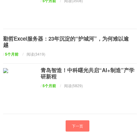
/
5个月前
/
阅读(3508)
勤哲Excel服务器：23年沉淀的“护城河”，为何难以逾
越
/
5个月前
/
阅读(3419)
青岛智造！中科曙光共启“AI+制造”产学
研新程
/
5个月前
/
阅读(5829)
下一页