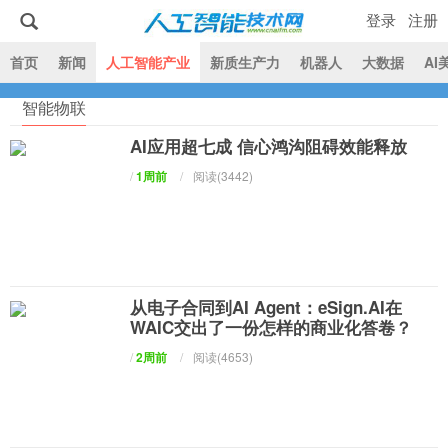
登录
注册
|
首页
新闻
人工智能产业
新质生产力
机器人
大数据
AI
智能物联
人工智能技术网
AI应用超七成 信心鸿沟阻碍效能释放
/
1周前
/
阅读(3442)
从电子合同到AI Agent：eSign.AI在
WAIC交出了一份怎样的商业化答卷？
/
2周前
/
阅读(4653)