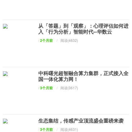
从「答题」到「观察」：心理评估如何进
入「行为分析」智能时代--华数云
/
2个月前
/
阅读(4632)
中科曙光超智融合算力集群，正式接入全
国一体化算力网！
/
3个月前
/
阅读(3617)
生态集结，传感产业顶流盛会重磅来袭
/
3个月前
/
阅读(4631)