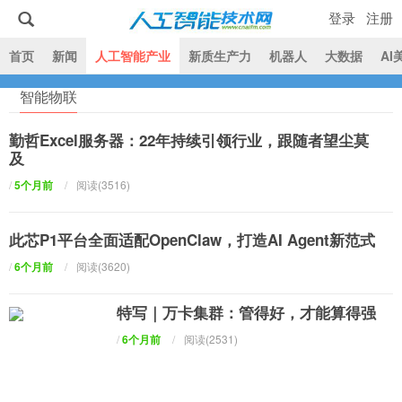
登录
注册
|
首页
新闻
人工智能产业
新质生产力
机器人
大数据
AI
智能物联
人工智能技术网
勤哲Excel服务器：22年持续引领行业，跟随者望尘莫
及
/
5个月前
/
阅读(3516)
此芯P1平台全面适配OpenClaw，打造AI Agent新范式
/
6个月前
/
阅读(3620)
特写｜万卡集群：管得好，才能算得强
/
6个月前
/
阅读(2531)