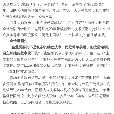
为清华大学CIMS博士后、著名数字化专家，从事数字化领域40余
年。团队其他成员均来自清华、复旦、吉大、天大等名校，他们在软
件开发领域理念先进、经验丰富。
目前，勤哲Excel服务器已完成从“工具”到“生态”的跨越，服务着
全球数以万计用户。这背后是23年持续创新的技术沉淀，是对企业用
户真实需求的深度洞察，更是中国软件企业“长期主义”的生动实践。
全维度领先
“企业需要的不是复杂的编程技术，而是简单易用、能按需定制、
自主可控的数字化工具”
，崔亚军表示。零代码的核心价值，在于“让
专业的人做专业的事”——业务人员主导系统开发，IT人员聚焦核心技
术支持。勤哲Excel服务器之所以能成为行业标杆，关键在于其构建了
不可复制的技术壁垒。
市场上多数同类产品诞生于2015年后，技术沉淀仅5-10年，功能
多停留在“数据存储+简单流程配置”层面，未经历过长期市场检验。而
勤哲经过23年迭代，已形成从技术架构到核心功能的完整壁垒：单元
格级权限管控、复杂表间公式联动、多层分布式架构、全终端适配等
核心功能，是众多跟随者们短期难以复制的。