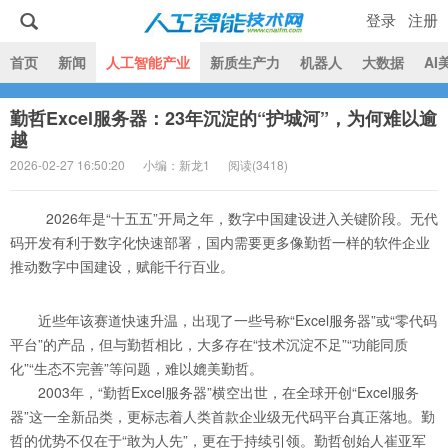
登录
注册
|
首页
新闻
人工智能产业
新质生产力
机器人
大数据
AI
勤哲Excel服务器：23年沉淀的“护城河”，为何难以逾
人工智能技术网
越
2026-02-27 16:50:20
小编：新龙1
阅读(
3418)
2026年是“十五五”开局之年，数字中国建设进入关键阶段。无代
码开发有利于数字化快速部署，国内需要更多像勤哲一样的软件企业
推动数字中国建设，赋能千行百业。
近些年该赛道快速升温，出现了一些号称“Excel服务器”或“零代码
平台”的产品，但与勤哲相比，大多存在“技术沉淀不足”“功能同质
化”“生态不完善”等问题，难以媲美勤哲。
2003年，“勤哲Excel服务器”横空出世，在全球开创“Excel服务
器”这一全新品类，更标志着人类首款企业级无代码平台真正落地。勤
哲的优势不仅在于“敢为人先”，更在于持续引领。勤哲创始人崔亚军