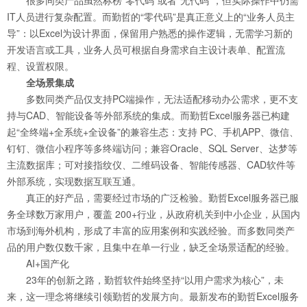
很多同类产品虽然标榜“零代码”或者“无代码”，但实际操作中仍需
IT人员进行复杂配置。而勤哲的“零代码”是真正意义上的“业务人员主
导”：以Excel为设计界面，保留用户熟悉的操作逻辑，无需学习新的
开发语言或工具，业务人员可根据自身需求自主设计表单、配置流
程、设置权限。
全场景集成
多数同类产品仅支持PC端操作，无法适配移动办公需求，更不支
持与CAD、智能设备等外部系统的集成。而勤哲Excel服务器已构建
起“全终端+全系统+全设备”的兼容生态：支持 PC、手机APP、微信、
钉钉、微信小程序等多终端访问；兼容Oracle、SQL Server、达梦等
主流数据库；可对接指纹仪、二维码设备、智能传感器、CAD软件等
外部系统，实现数据互联互通。
真正的好产品，需要经过市场的广泛检验。勤哲Excel服务器已服
务全球数万家用户，覆盖 200+行业，从政府机关到中小企业，从国内
市场到海外机构，形成了丰富的应用案例和实践经验。而多数同类产
品的用户数仅数千家，且集中在单一行业，缺乏全场景适配的经验。
AI+国产化
23年的创新之路，勤哲软件始终坚持“以用户需求为核心”，未
来，这一理念将继续引领勤哲的发展方向。最新发布的勤哲Excel服务