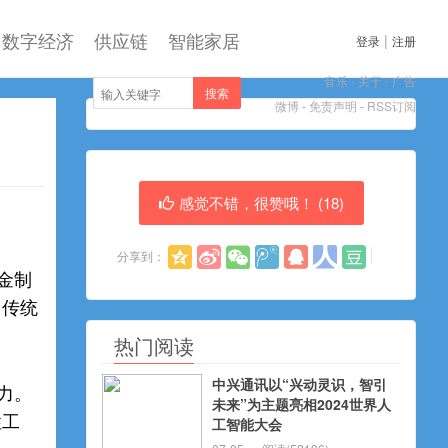
数字经济
供应链
智能家居
|
登录
注册
音乐
-
关于
-
广告
搜索
微博
-
免责声明
-
RSS订阅
感觉不错，很赞哦！ (
18
)
分享到：
金制
，传统
热门阅读
中兴通讯以“兴动灵识，智引
力。
未来”为主题亮相2024世界人
性工
工智能大会