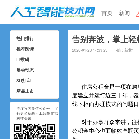
首页
新闻
告别奔波，掌上轻
热门排行
人工智能技术网
推荐阅读
2026-01-23 14:33:23
小编：新龙1
IT数码
展会动态
3D打印
住房公积金是一项在购
新品上市
度建立并运行近三十年，覆
线下柜面办理模式的问题日
关注官方微信公众号： 了
解更多精彩人工智能 前沿
科技资讯
对于办事群众来讲，往
公积金中心也面临效率瓶颈