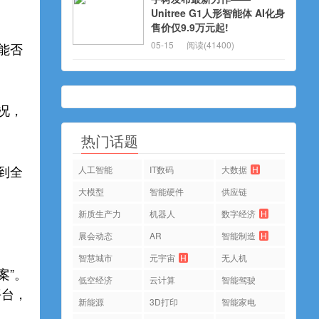
Unitree G1人形智能体 AI化身
售价仅9.9万元起!
05-15
阅读(41400)
能否
况，
热门话题
到全
人工智能
IT数码
大数据
H
大模型
智能硬件
供应链
新质生产力
机器人
数字经济
H
展会动态
AR
智能制造
H
智慧城市
元宇宙
H
无人机
案”。
低空经济
云计算
智能驾驶
平台，
新能源
3D打印
智能家电