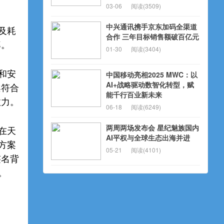
03-06
阅读(3509)
中兴通讯携手京东加码全渠道
及耗
合作 三年目标销售额破百亿元
率。
01-30
阅读(3404)
和安
中国移动亮相2025 MWC：以
AI+战略驱动数智化转型，赋
案符合
能千行百业新未来
效力。
06-18
阅读(6249)
两周两场发布会 星纪魅族国内
在天
AI平权与全球生态出海并进
方案
05-21
阅读(4101)
签名背
。