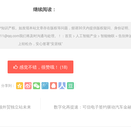
继续阅读：
护知识产权。如发现本站文章存在版权等问题，烦请30天内提供版权疑问、身份证明
011@qq.com我们将及时沟通与处理。！：
首页
>
人工智能产业
>
智能物联
»
告别奔
上轻松办，安心签署“安居钱”
感觉不错，很赞哦！ (
18
)
分享到：
领外贸独立站未来
数字化再提速：可信电子签约驱动汽车金