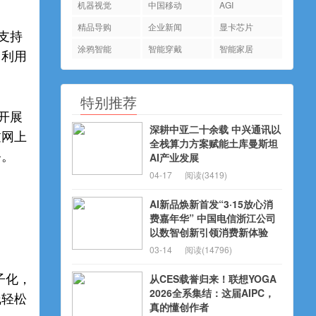
机器视觉
中国移动
AGI
精品导购
企业新闻
显卡芯片
支持
涂鸦智能
智能穿戴
智能家居
，利用
特别推荐
开展
深耕中亚二十余载 中兴通讯以
过网上
全栈算力方案赋能土库曼斯坦
务。
AI产业发展
04-17
阅读(3419)
AI新品焕新首发“3·15放心消
费嘉年华” 中国电信浙江公司
以数智创新引领消费新体验
03-14
阅读(14796)
子化，
从CES载誉归来！联想YOGA
2026全系集结：这届AIPC，
线轻松
真的懂创作者