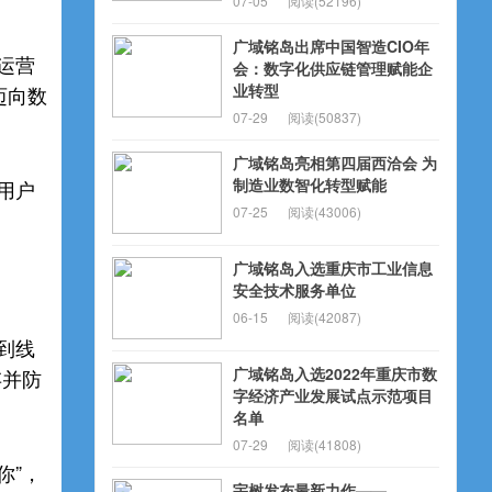
07-05
阅读(52196)
广域铭岛出席中国智造CIO年
运营
会：数字化供应链管理赋能企
业转型
迈向数
07-29
阅读(50837)
广域铭岛亮相第四届西洽会 为
制造业数智化转型赋能
用户
07-25
阅读(43006)
广域铭岛入选重庆市工业信息
安全技术服务单位
06-15
阅读(42087)
到线
广域铭岛入选2022年重庆市数
存并防
字经济产业发展试点示范项目
名单
07-29
阅读(41808)
你”，
宇树发布最新力作——