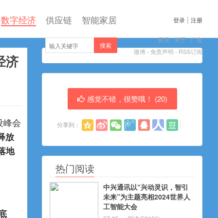
数字经济
供应链
智能家居
|
登录
注册
音乐
-
关于
-
广告
搜索
微博
-
免责声明
-
RSS订阅
经济
感觉不错，很赞哦！ (
20
)
设峰会
分享到：
释放
落地
热门阅读
中兴通讯以“兴动灵识，智引
未来”为主题亮相2024世界人
工智能大会
底