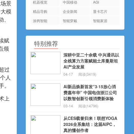
机器视觉
中国移动
AGI
业场景
音大模
精品导购
企业新闻
显卡芯片
动、
涂鸦智能
智能穿戴
智能家居
续赋
特别推荐
点领
深耕中亚二十余载 中兴通讯以
全栈算力方案赋能土库曼斯坦
AI产业发展
超过
04-17
阅读(3419)
，个人
助手。
AI新品焕新首发“3·15放心消
费嘉年华” 中国电信浙江公司
以数智创新引领消费新体验
术上
03-14
阅读(14796)
从CES载誉归来！联想YOGA
2026全系集结：这届AIPC，
真的懂创作者