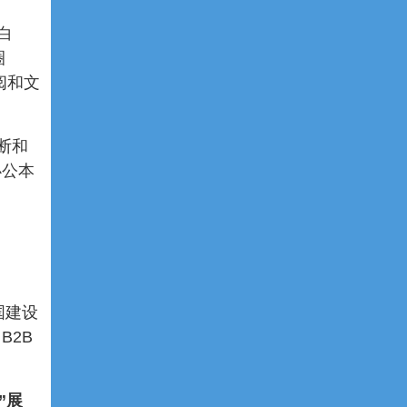
白
圈
阅和文
断和
办公本
国建设
B2B
”展