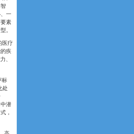
问智
办、一
据要素
转型。
的医疗
能的疾
能力、
评标
化处
升
同中潜
方式，
，高