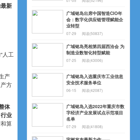
07-05
阅读(52196)
的最新
广域铭岛出席中国智造CIO年
会：数字化供应链管理赋能企
业转型
07-29
阅读(50837)
广域铭岛亮相第四届西洽会 为
制造业数智化转型赋能
“人工
07-25
阅读(43006)
广域铭岛入选重庆市工业信息
生产
安全技术服务单位
生产方
06-15
阅读(42087)
广域铭岛入选2022年重庆市数
整体
字经济产业发展试点示范项目
了行业
名单
据和算
07-29
阅读(41808)
宇树发布最新力作——