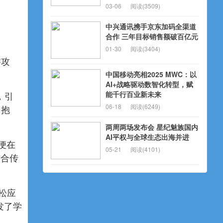
03-06
阅读(3509)
中兴通讯携手京东加码全渠道
合作 三年目标销售额破百亿元
01-30
阅读(3404)
游攻
中国移动亮相2025 MWC：以
AI+战略驱动数智化转型，赋
能千行百业新未来
，引
06-18
阅读(6249)
、抱
两周两场发布会 星纪魅族国内
AI平权与全球生态出海并进
便在
05-21
阅读(4101)
结合传
松应
发了学