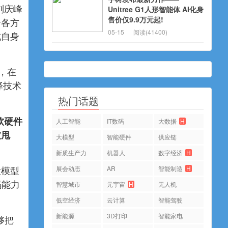
刘庆峰
Unitree G1人形智能体 AI化身
售价仅9.9万元起!
合各方
05-15
阅读(41400)
成自身
，在
译技术
热门话题
软硬件
人工智能
IT数码
大数据
H
被甩
大模型
智能硬件
供应链
新质生产力
机器人
数字经济
H
展会动态
AR
智能制造
H
大模型
码能力
智慧城市
元宇宙
H
无人机
低空经济
云计算
智能驾驶
新能源
3D打印
智能家电
够把