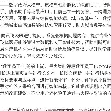
——数字政府大模型。该模型创新孵化了综窗助手、智
手、防汛助手等场景应用，目前已在一网统管、一网通
泛应用。还带来星火综窗智能终端、城市智算中心、数
推动城市由感知智能向认知智能转变，助力城市数字化
以向讯飞晓医进行提问，系统会根据问题内容，提供专业
飞晓医还能够通过大数据和人工智能技术，帮助判断可
层医疗机构医生提供AI辅助诊断及治疗建议，提升医学
范诊疗流程，继而减少医疗过失。
，
“数字员工”们纷纷上岗。星火智能评标数字员工化身“AI
对长达上百页文件进行长文本、长图文解析，并进行结构
招标要求与应标点，进行智能评审、评分，评审效率提
助手对机器人采购合同进行智能审核，它能迅速识别出合
示和改正建议；不少用户还体验了通过与大模型对话的
，可通过模拟鼠标键盘点击操作的方式，搭建智能化流程