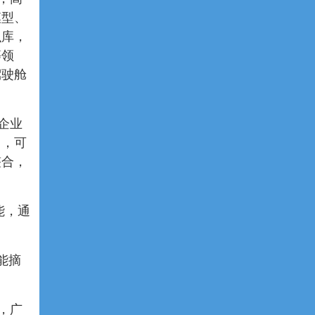
模型、
识库，
等领
驾驶舱
企业
力，可
整合，
能，通
能摘
，广