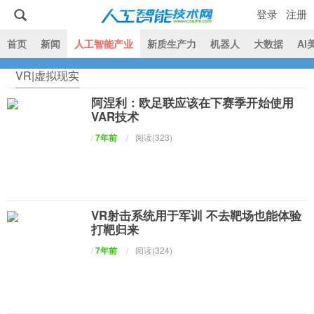
登录
注册
|
首页
新闻
人工智能产业
新质生产力
机器人
大数据
AI
VR|虚拟现实
人工智能技术网
阿涅利：欧足联应该在下赛季开始使用
VAR技术
/
7年前
/
阅读(323)
VR射击系统用于军训 不去靶场也能体验
打靶归来
/
7年前
/
阅读(324)