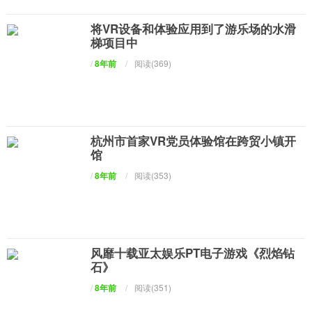
将VR设备和体验应用到了游乐场的水滑
梯项目中
/
8年前
/
阅读(369)
杭州市首家VR党员体验馆在跨贸小镇开
馆
/
8年前
/
阅读(353)
风靡十载亚太娱乐PT电子游戏《烈焰钻
石》
/
8年前
/
阅读(351)