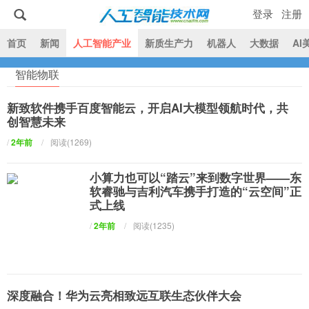
登录
注册
|
首页
新闻
人工智能产业
新质生产力
机器人
大数据
AI
智能物联
人工智能技术网
新致软件携手百度智能云，开启AI大模型领航时代，共
创智慧未来
/
2年前
/
阅读(1269)
小算力也可以“踏云”来到数字世界——东
软睿驰与吉利汽车携手打造的“云空间”正
式上线
/
2年前
/
阅读(1235)
深度融合！华为云亮相致远互联生态伙伴大会