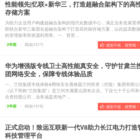
性能领先|忆联×新华三，打造超融合架构下的高
存储方案
为助力企业用户构建超融合架构的现代化数据中心，满足业务发展需
联联合新华三集团在超融合架构下打造高性能存储方案，以此提高数
的管理效率和资源利用率。一、背景...
/
2年前
/
阅读(1217)
感觉不错，很赞哦！ 
华为增强版专线卫士高性能真安全，守护甘肃兰
团网络安全，保障专线体验品质
一、兰投集团专线体验&网络安全遇难题兰州投资（控股）集团有限公
（以下简称“兰投集团”）是兰州市属重点国有企业。下设七个子公司和
合资控股公司，业务涵盖房地产...
/
2年前
/
阅读(1319)
感觉不错，很赞哦！ 
正式启动！致远互联新一代V8助力长江电力打造
科技管理平台