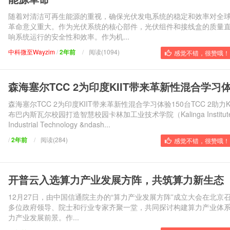
随着对清洁可再生能源的重视，确保光伏发电系统的稳定和效率对全
革命意义重大。作为光伏系统的核心部件，光伏组件和接线盒的质量
响系统运行的安全性和效率。作为机...
中科微至Wayzim
/
2年前
/
阅读(1094)
感觉不错，很赞哦！ 
森海塞尔TCC 2为印度KIIT带来革新性混合学习
森海塞尔TCC 2为印度KIIT带来革新性混合学习体验150台TCC 2助力KI
布巴内斯瓦尔校园打造智慧校园卡林加工业技术学院（Kalinga Institute
Industrial Technology &ndash...
/
2年前
/
阅读(284)
感觉不错，很赞哦！ 
开普云入选算力产业发展方阵，共筑算力新生态
12月27日，由中国信通院主办的“算力产业发展方阵”成立大会在北京
多位政府领导、院士和行业专家齐聚一堂，共同探讨构建算力产业体
力产业发展前景。作...