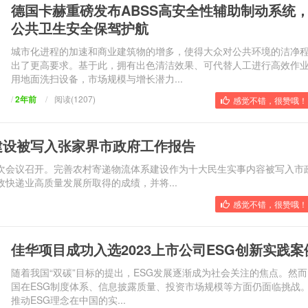
德国卡赫重磅发布ABSS高安全性辅助制动系统
公共卫生安全保驾护航
城市化进程的加速和商业建筑物的增多，使得大众对公共环境的洁净
出了更高要求。基于此，拥有出色清洁效果、可代替人工进行高效作
用地面洗扫设备，市场规模与增长潜力...
/
2年前
/
阅读(1207)
感觉不错，很赞哦！ 
建设被写入张家界市政府工作报告
次会议召开。完善农村寄递物流体系建设作为十大民生实事内容被写入市
快递业高质量发展所取得的成绩，并将...
感觉不错，很赞哦！ 
佳华项目成功入选2023上市公司ESG创新实践案
随着我国“双碳”目标的提出，ESG发展逐渐成为社会关注的焦点。然
国在ESG制度体系、信息披露质量、投资市场规模等方面仍面临挑战
推动ESG理念在中国的实...