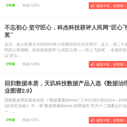
/
2年前
/
阅读(1225)
感觉不错，很赞哦！ 
不忘初心 坚守匠心，科杰科技获评人民网“匠心
奖”
近日，由人民网主办的2023年人民财经论坛在京举行。会上，第二十
民匠心奖揭晓，科杰科技获评“人民匠心奖——匠心飞跃奖”。本届评选
以“匠心...
/
2年前
/
阅读(1236)
感觉不错，很赞哦！ 
回归数据本质，天玑科技数据产品入选《数据治
业图谱2.0》
国家数据局近期发布的《“数据要素&times;”三年行动计划(2024—2026
(征求意见稿)》中，将“数据要素&times;智慧城市”列为十二项重点行
一，...
/
2年前
/
阅读(1251)
感觉不错，很赞哦！ 