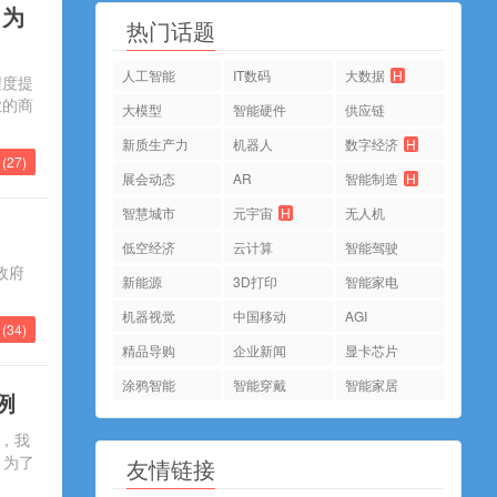
，为
热门话题
人工智能
IT数码
大数据
H
程度提
业的商
大模型
智能硬件
供应链
新质生产力
机器人
数字经济
H
(
27
)
展会动态
AR
智能制造
H
智慧城市
元宇宙
H
无人机
低空经济
云计算
智能驾驶
政府
新能源
3D打印
智能家电
机器视觉
中国移动
AGI
(
34
)
精品导购
企业新闻
显卡芯片
涂鸦智能
智能穿戴
智能家居
例
而，我
。为了
友情链接