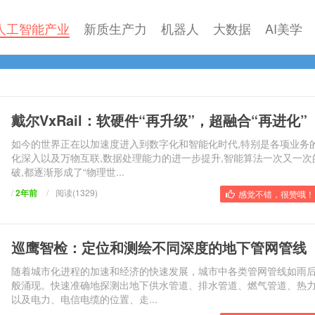
人工智能产业
新质生产力
机器人
大数据
AI美学
戴尔VxRail：软硬件“再升级”，超融合“再进化”
如今的世界正在以加速度进入到数字化和智能化时代,特别是各项业务
化深入以及万物互联,数据处理能力的进一步提升,智能算法一次又一次
破,都逐渐形成了“物理世...
/
2年前
/
阅读(1329)
感觉不错，很赞哦！ 
巡鹰智检：定位和测绘不同深度的地下管网管线
随着城市化进程的加速和经济的快速发展，城市中各类管网管线如雨
般涌现。快速准确地探测出地下供水管道、排水管道、燃气管道、热
以及电力、电信电缆的位置、走...