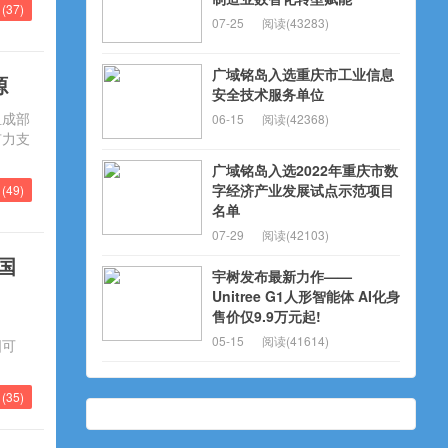
(
37
)
07-25
阅读(43283)
广域铭岛入选重庆市工业信息
源
安全技术服务单位
组成部
06-15
阅读(42368)
有力支
广域铭岛入选2022年重庆市数
字经济产业发展试点示范项目
(
49
)
名单
07-29
阅读(42103)
国
宇树发布最新力作——
Unitree G1人形智能体 AI化身
售价仅9.9万元起!
05-15
阅读(41614)
国可
(
35
)