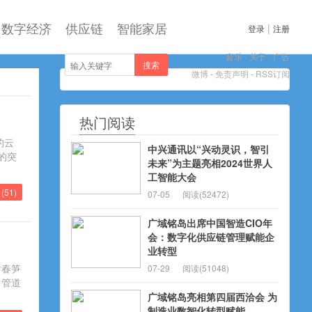
数字经济
供应链
智能家居
|
登录
注册
音乐
-
关于
-
广告
搜索
微博
-
免责声明
-
RSS订阅
热门阅读
的云
中兴通讯以“兴动灵识，智引
的突
未来”为主题亮相2024世界人
工智能大会
(
51
)
07-05
阅读(52472)
广域铭岛出席中国智造CIO年
会：数字化供应链管理赋能企
业转型
后春笋
07-29
阅读(51048)
力管道
广域铭岛亮相第四届西洽会 为
制造业数智化转型赋能