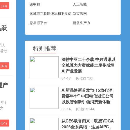
碳中和
人工智能
(
33
)
运城市互联网违法和不良信
新零售网
息举报平台
新质生产力
飞跃
届人
特别推荐
活动
深耕中亚二十余载 中兴通讯以
全栈算力方案赋能土库曼斯坦
(
43
)
AI产业发展
04-17
阅读(3756)
理产
AI新品焕新首发“3·15放心消
费嘉年华” 中国电信浙江公司
以数智创新引领消费新体验
年)
动之
03-14
阅读(15144)
从CES载誉归来！联想YOGA
(
51
)
2026全系集结：这届AIPC，