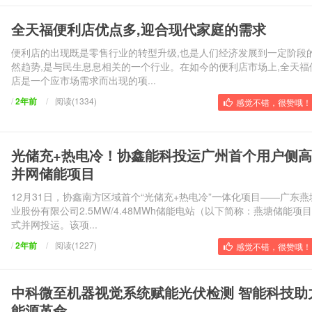
全天福便利店优点多,迎合现代家庭的需求
便利店的出现既是零售行业的转型升级,也是人们经济发展到一定阶段
然趋势,是与民生息息相关的一个行业。在如今的便利店市场上,全天福
店是一个应市场需求而出现的项...
/
2年前
/
阅读(1334)
感觉不错，很赞哦！ 
光储充+热电冷！协鑫能科投运广州首个用户侧
并网储能项目
12月31日，协鑫南方区域首个“光储充+热电冷”一体化项目——广东燕
业股份有限公司2.5MW/4.48MWh储能电站（以下简称：燕塘储能项
式并网投运。该项...
/
2年前
/
阅读(1227)
感觉不错，很赞哦！ 
中科微至机器视觉系统赋能光伏检测 智能科技助
能源革命