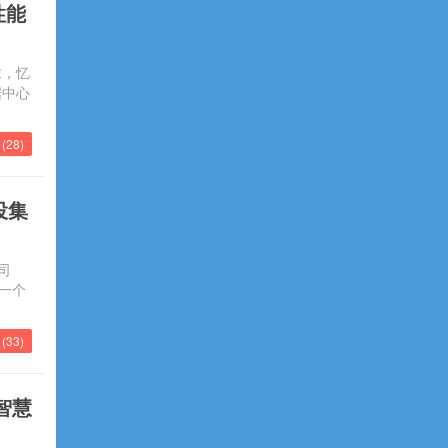
性能
求，忆
据中心
(
28
)
投集
司
一个
(
33
)
智慧