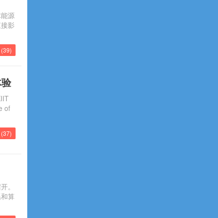
球能源
直接影
(
39
)
体验
IT
 of
(
37
)
召开。
系和算