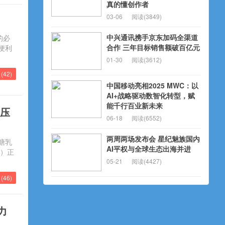
真的懂创作者
03-06
阅读(3849)
中兴通讯携手京东加码全渠道
的必
合作 三年目标销售额破百亿元
便利
01-30
阅读(3612)
(
42
)
中国移动亮相2025 MWC：以
AI+战略驱动数智化转型，赋
能千行百业新未来
高压
06-18
阅读(6552)
两周两场发布会 星纪魅族国内
塘乳
AI平权与全球生态出海并进
目）正
05-21
阅读(4427)
(
46
)
力