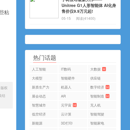
Unitree G1人形智能体 AI化身
售价仅9.9万元起!
些粘
05-15
阅读(41400)
热门话题
人工智能
IT数码
大数据
H
大模型
智能硬件
供应链
新质生产力
机器人
数字经济
H
、版权
装结
展会动态
AR
智能制造
H
智慧城市
元宇宙
H
无人机
低空经济
云计算
智能驾驶
新能源
3D打印
智能家电