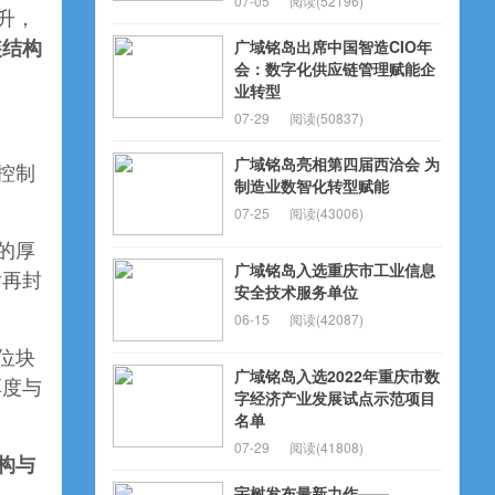
07-05
阅读(52196)
升，
广域铭岛出席中国智造CIO年
装结构
会：数字化供应链管理赋能企
业转型
07-29
阅读(50837)
广域铭岛亮相第四届西洽会 为
控制
制造业数智化转型赋能
07-25
阅读(43006)
的厚
广域铭岛入选重庆市工业信息
后再封
安全技术服务单位
06-15
阅读(42087)
位块
广域铭岛入选2022年重庆市数
厚度与
字经济产业发展试点示范项目
名单
07-29
阅读(41808)
构与
宇树发布最新力作——