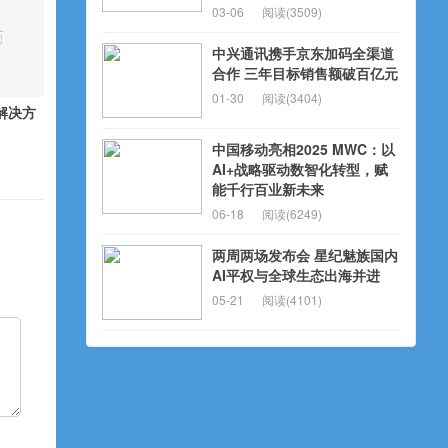
03-06
阅读(3509)
中兴通讯携手京东加码全渠道
合作 三年目标销售额破百亿元
01-30
阅读(3404)
解决方
中国移动亮相2025 MWC：以
AI+战略驱动数智化转型，赋
能千行百业新未来
06-18
阅读(6249)
两周两场发布会 星纪魅族国内
AI平权与全球生态出海并进
05-21
阅读(4101)