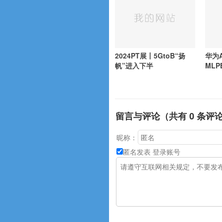
2024PT展丨5GtoB“扬
华为A
帆”进入下半
MLP
留言与评论（共有
0
条评
昵称：
匿名发表
登录账号