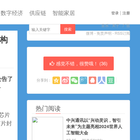
数字经济
供应链
智能家居
|
登录
注册
音乐
-
关于
-
广告
搜索
微博
-
免责声明
-
RSS订阅
构
感觉不错，很赞哦！ (
36
)
公告了
分享到：
号
热门阅读
芯片
中兴通讯以“兴动灵识，智引
芯片封
未来”为主题亮相2024世界人
工智能大会