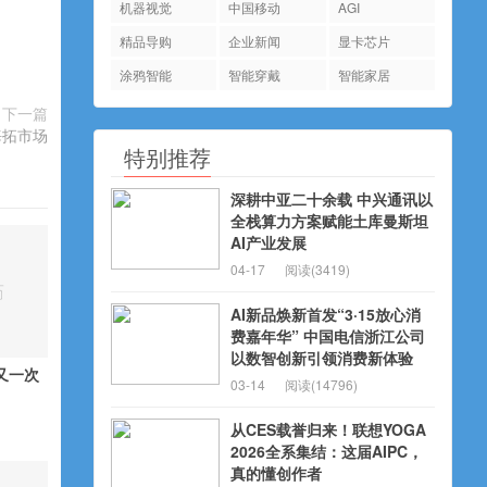
机器视觉
中国移动
AGI
精品导购
企业新闻
显卡芯片
涂鸦智能
智能穿戴
智能家居
下一篇
海拓市场
特别推荐
深耕中亚二十余载 中兴通讯以
全栈算力方案赋能土库曼斯坦
AI产业发展
04-17
阅读(3419)
AI新品焕新首发“3·15放心消
费嘉年华” 中国电信浙江公司
以数智创新引领消费新体验
又一次
03-14
阅读(14796)
从CES载誉归来！联想YOGA
2026全系集结：这届AIPC，
真的懂创作者