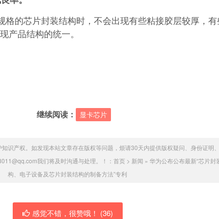
优良率。
规格的芯片封装结构时，不会出现有些粘接胶层较厚，有
现产品结构的统一。
继续阅读：
显卡芯片
护知识产权。如发现本站文章存在版权等问题，烦请30天内提供版权疑问、身份证明
8011@qq.com我们将及时沟通与处理。！：
首页
>
新闻
»
华为公布公布最新“芯片封
构、电子设备及芯片封装结构的制备方法”专利
感觉不错，很赞哦！ (
36
)