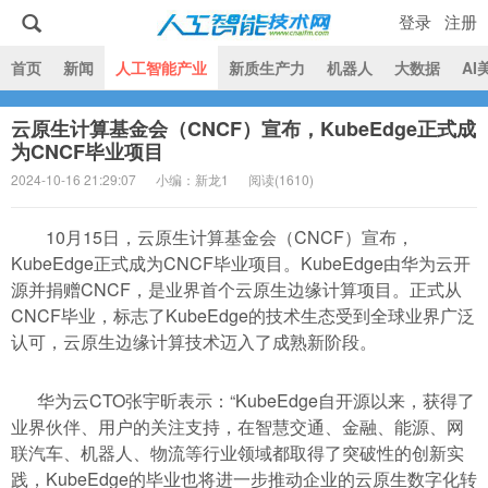
登录
注册
|
首页
新闻
人工智能产业
新质生产力
机器人
大数据
AI
云原生计算基金会（CNCF）宣布，KubeEdge正式成
人工智能技术网
为CNCF毕业项目
2024-10-16 21:29:07
小编：新龙1
阅读(
1610)
10月15日，云原生计算基金会（CNCF）宣布，
KubeEdge正式成为CNCF毕业项目。KubeEdge由华为云开
源并捐赠CNCF，是业界首个云原生边缘计算项目。正式从
CNCF毕业，标志了KubeEdge的技术生态受到全球业界广泛
认可，云原生边缘计算技术迈入了成熟新阶段。
华为云CTO张宇昕表示：“KubeEdge自开源以来，获得了
业界伙伴、用户的关注支持，在智慧交通、金融、能源、网
联汽车、机器人、物流等行业领域都取得了突破性的创新实
践，KubeEdge的毕业也将进一步推动企业的云原生数字化转