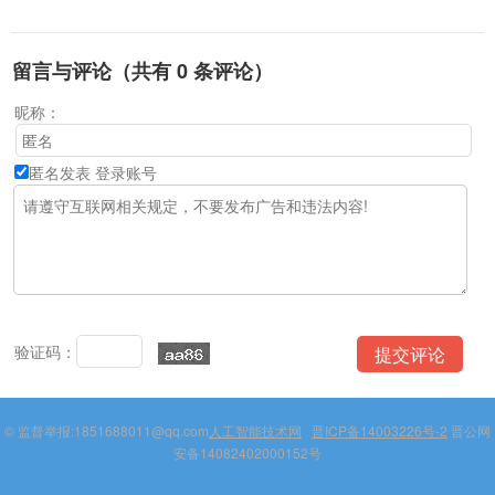
留言与评论（共有
0
条评论）
昵称：
匿名发表
登录账号
验证码：
© 监督举报:1851688011@qq.com
人工智能技术网
晋ICP备14003226号-2
晋公网
安备14082402000152号