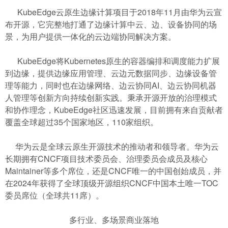
KubeEdge云原生边缘计算项目于2018年11月由华为云宣
布开源，它完整地打通了边缘计算中云、边、设备协同的场
景，为用户提供一体化的云边端协同解决方案。
KubeEdge将Kubernetes原生的容器编排和调度能力扩展
到边缘，提供边缘应用管理、云边元数据同步、边缘设备管
理等能力，同时也在边缘网络、边云协同AI、边云协同机器
人管理等创新方向持续创新实践。秉承开源开放的治理模式
和协作理念，KubeEdge社区迅速发展，目前拥有来自贡献者
覆盖全球超过35个国家地区，110家组织。
华为云是全球云原生开源技术的推动者和领导者。华为云
长期拥有CNCF项目技术委员会、治理委员会成员及核心
Maintainer等多个席位，还是CNCF唯一的中国创始成员，并
在2024年获得了全球顶级开源组织CNCF中国本土唯一TOC
委员席位（全球共11席）。
多行业、多场景商业落地