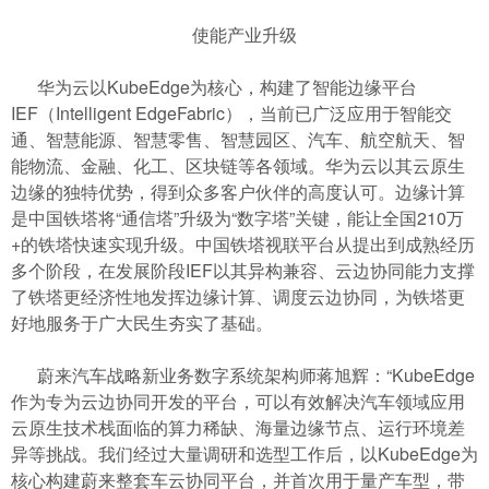
使能产业升级
华为云以KubeEdge为核心，构建了智能边缘平台
IEF（Intelligent EdgeFabric），当前已广泛应用于智能交
通、智慧能源、智慧零售、智慧园区、汽车、航空航天、智
能物流、金融、化工、区块链等各领域。华为云以其云原生
边缘的独特优势，得到众多客户伙伴的高度认可。边缘计算
是中国铁塔将“通信塔”升级为“数字塔”关键，能让全国210万
+的铁塔快速实现升级。中国铁塔视联平台从提出到成熟经历
多个阶段，在发展阶段IEF以其异构兼容、云边协同能力支撑
了铁塔更经济性地发挥边缘计算、调度云边协同，为铁塔更
好地服务于广大民生夯实了基础。
蔚来汽车战略新业务数字系统架构师蒋旭辉：“KubeEdge
作为专为云边协同开发的平台，可以有效解决汽车领域应用
云原生技术栈面临的算力稀缺、海量边缘节点、运行环境差
异等挑战。我们经过大量调研和选型工作后，以KubeEdge为
核心构建蔚来整套车云协同平台，并首次用于量产车型，带