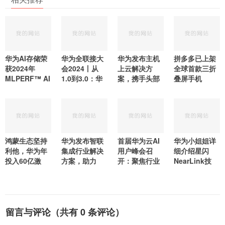
华为AI存储荣
华为全联接大
华为发布主机
拼多多已上架
获2024年
会2024丨从
上云解决方
全球首款三折
MLPERF™ AI
1.0到3.0：华
案，携手头部
叠屏手机
鸿蒙生态坚持
华为发布智联
首届华为云AI
华为小姐姐详
利他，华为年
集成行业解决
用户峰会召
细介绍星闪
投入60亿激
方案，助力
开：聚焦行业
NearLink技
留言与评论（共有
0
条评论）