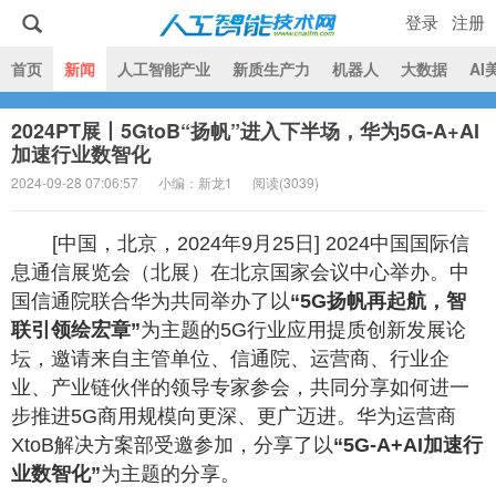
登录
注册
|
首页
新闻
人工智能产业
新质生产力
机器人
大数据
AI
2024PT展丨5GtoB“扬帆”进入下半场，华为5G-A+AI
人工智能技术网
加速行业数智化
2024-09-28 07:06:57
小编：新龙1
阅读(
3039)
[中国，北京，2024年9月25日] 2024中国国际信
息通信展览会（北展）在北京国家会议中心举办。中
国信通院联合华为共同举办了以
“5G扬帆再起航，智
联引领绘宏章”
为主题的5G行业应用提质创新发展论
坛，邀请来自主管单位、信通院、运营商、行业企
业、产业链伙伴的领导专家参会，共同分享如何进一
步推进5G商用规模向更深、更广迈进。华为运营商
XtoB解决方案部受邀参加，分享了以
“5G-A+AI加速行
业数智化”
为主题的分享。