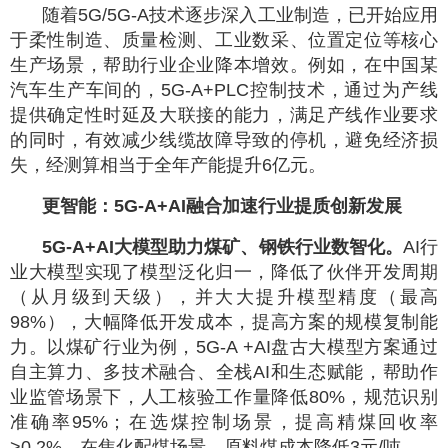
随着5G/5G-A技术逐步深入工业制造，已开始应用
于柔性制造、质量检测、工业数采、位置定位等核心
生产场景，帮助行业企业降本增效。例如，在中国某
汽车生产车间的，5G-A+PLC控制技术，通过为产线
提供确定性时延及大联接的能力，满足产线作业要求
的同时，有效减少线缆故障导致的停机，避免经济损
失，经测算相当于全年产能提升6亿元。
更智能：5G-A+AI融合加速行业提质创新发展
5G-A+AI大模型助力煤矿、钢铁行业数智化。
AI行
业大模型实现了模型泛化归一，降低了伙伴开发周期
（从月级到天级），并大大提升模型精度（最高
98%），大幅降低开发成本，提高方案的规模复制能
力。以煤矿行业为例，5G-A +AI盘古大模型方案通过
自主算力、多技术融合、全栈AI和生态赋能，帮助作
业监管场景下，人工核验工作量降低80%，规范识别
准确率95%；在选煤控制场景，提高精煤回收率
>0.2%，在焦化配煤场景，原料煤成本降低3元/吨。