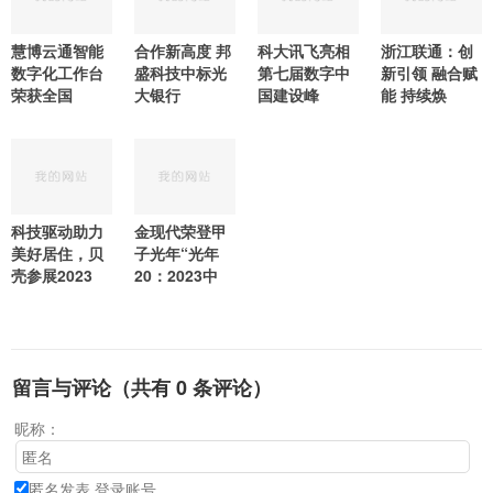
慧博云通智能
合作新高度 邦
科大讯飞亮相
浙江联通：创
数字化工作台
盛科技中标光
第七届数字中
新引领 融合赋
荣获全国
大银行
国建设峰
能 持续焕
科技驱动助力
金现代荣登甲
美好居住，贝
子光年“光年
壳参展2023
20：2023中
留言与评论（共有
0
条评论）
昵称：
匿名发表
登录账号