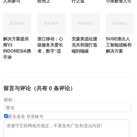
人类参与
经用上
行之道
小果数智人引
解决方案提供
浙江移动：心
安森美选址捷
SUSE推出人
商V2
级服务关爱长
克共和国打造
工智能战略和
INDONESIA携
者，数字“适
端到端碳
解决方案
手涂
留言与评论（共有
0
条评论）
昵称：
匿名发表
登录账号