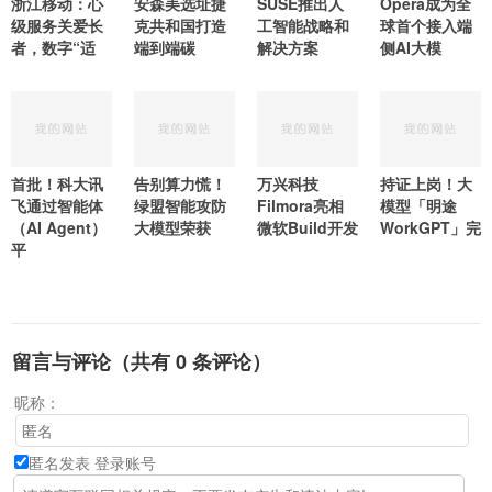
浙江移动：心
安森美选址捷
SUSE推出人
Opera成为全
级服务关爱长
克共和国打造
工智能战略和
球首个接入端
者，数字“适
端到端碳
解决方案
侧AI大模
首批！科大讯
告别算力慌！
万兴科技
持证上岗！大
飞通过智能体
绿盟智能攻防
Filmora亮相
模型「明途
（AI Agent）
大模型荣获
微软Build开发
WorkGPT」完
平
留言与评论（共有
0
条评论）
昵称：
匿名发表
登录账号