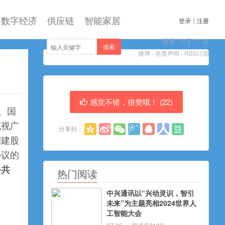
数字经济
供应链
智能家居
|
登录
注册
音乐
-
关于
-
广告
搜索
微博
-
免责声明
-
RSS订阅
感觉不错，很赞哦！ (
22
)
、国
威视广
分享到：
润建股
协议的
务共
热门阅读
中兴通讯以“兴动灵识，智引
未来”为主题亮相2024世界人
工智能大会