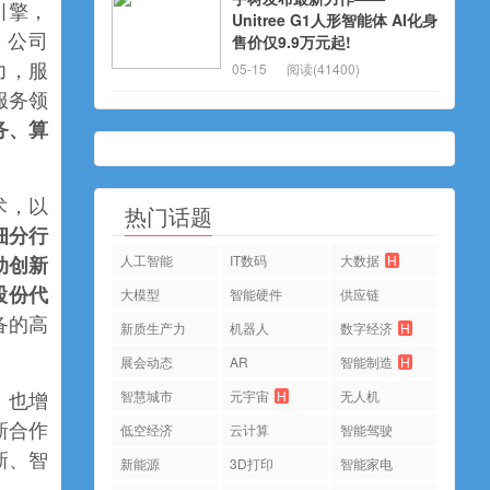
引擎，
Unitree G1人形智能体 AI化身
。公司
售价仅9.9万元起!
05-15
阅读(41400)
力，服
服务领
务、算
术，以
热门话题
细分行
人工智能
IT数码
大数据
H
动创新
股份代
大模型
智能硬件
供应链
备的高
新质生产力
机器人
数字经济
H
展会动态
AR
智能制造
H
智慧城市
元宇宙
H
无人机
，也增
新合作
低空经济
云计算
智能驾驶
新、智
新能源
3D打印
智能家电