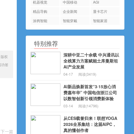
机器视觉
中国移动
AGI
精品导购
企业新闻
显卡芯片
涂鸦智能
智能穿戴
智能家居
特别推荐
深耕中亚二十余载 中兴通讯以
、版权
全栈算力方案赋能土库曼斯坦
成功签
AI产业发展
04-17
阅读(3419)
AI新品焕新首发“3·15放心消
费嘉年华” 中国电信浙江公司
以数智创新引领消费新体验
03-14
阅读(14796)
从CES载誉归来！联想YOGA
2026全系集结：这届AIPC，
真的懂创作者
下一篇