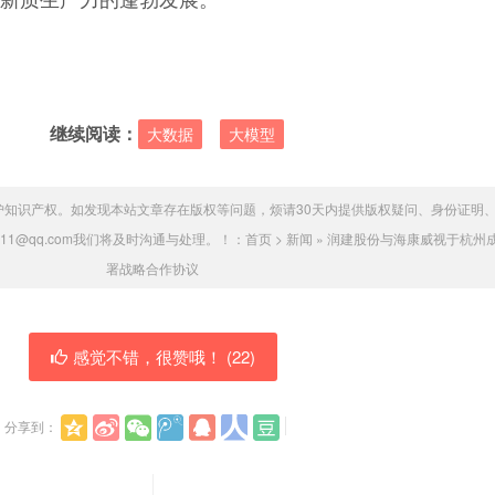
新质生产力的蓬勃发展。
继续阅读：
大数据
大模型
护知识产权。如发现本站文章存在版权等问题，烦请30天内提供版权疑问、身份证明
011@qq.com我们将及时沟通与处理。！：
首页
>
新闻
»
润建股份与海康威视于杭州
署战略合作协议
感觉不错，很赞哦！ (
22
)
分享到：