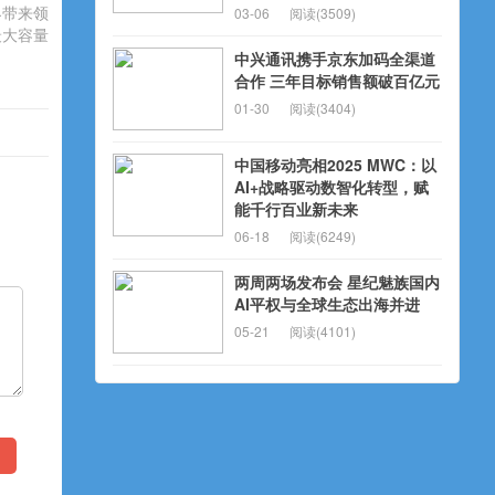
界带来领
03-06
阅读(3509)
最大容量
中兴通讯携手京东加码全渠道
合作 三年目标销售额破百亿元
01-30
阅读(3404)
中国移动亮相2025 MWC：以
AI+战略驱动数智化转型，赋
能千行百业新未来
06-18
阅读(6249)
两周两场发布会 星纪魅族国内
AI平权与全球生态出海并进
05-21
阅读(4101)