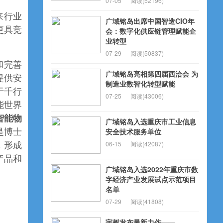
07-05
阅读(52196)
来行业
广域铭岛出席中国智造CIO年
更具竞
会：数字化供应链管理赋能企
业转型
07-29
阅读(50837)
和完善
广域铭岛亮相第四届西洽会 为
提供安
制造业数智化转型赋能
于千行
07-25
阅读(43006)
能世界
智能物
广域铭岛入选重庆市工业信息
安全技术服务单位
是博士
06-15
阅读(42087)
，形成
产品和
广域铭岛入选2022年重庆市数
字经济产业发展试点示范项目
名单
07-29
阅读(41808)
宇树发布最新力作——