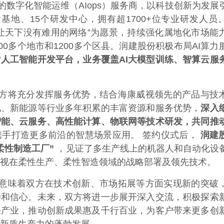
的数字化智能运维（AIops）服务商，以科技创新为发展
基地、15个研发中心，拥有超1700+位专业研发人员
让天下没有难用的网络”为愿景，持续强化属地化市场能
00多个地市和1200多个区县。润建股份积极布局AI算力
”人工智能开发平台，业务覆盖AI大模型训练、智算云服
方将充分发挥服务优势，结合海康威视领先的产品与技
化、新能源等行业多年积累的丰富资源和服务优势，
深入
智能、云服务、高性能计算、物联网等技术研发，共同推
携手打造更多前沿的智慧场景应用。 签约仪式后，
润建
柔性制造工厂”
，见证了多生产线上的机器人和自动化设
视在柔性生产、柔性智造领域的战略部署及领先技术。
意味着双方在技术创新、市场拓展等方面实现新的突破
待和信心。未来，双方将进一步展开深入交流，积极探索
来产业，推动创新成果惠及千行百业，为客户带来更多创