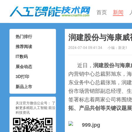
首页
新闻
润建股份与海康威
热门排行
人工智能技术网
推荐阅读
2024-07-04 09:41:34
小编：新龙1
IT数码
近日，
润建股份与海康
展会动态
内营销中心总裁郭旭东，海
3D打印
东业务中心总裁张旭，润建
新品上市
份市场营销部副总经理、生
签署标志着两家公司将围绕
关注官方微信公众号： 了
解更多精彩人工智能 前沿
拓、产品共创等关键议题展
科技资讯