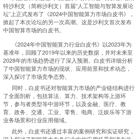
特沙利文（简称沙利文）首届“人工智能与智算发展论
坛”上正式发布了《2024中国智能算力市场白皮书》，
掀起了本次论坛的另一次高潮。这是沙利文首次发布
中国智算市场的白皮书。
《2024年中国智能算力行业白皮书》以2023年为
基准年，回顾了2019年以来的历史数据，并对未来至
2028年的市场趋势进行了深入预测。白皮书详细分析
了中国智能算力市场的现状、应用前景和技术动态，
深入探讨了市场竞争态势。
同时，白皮书还对智能算力市场的产业链结构进行
了全面剖析，包括算法、算力、技术架构等上游环
节，参与者类型等中游环节，以及金融、医疗、教
育、政务、交通、工业、零售、电商、泛娱乐等下游
业务场景和行业应用领域。
此外，白皮书还通过丰富的案例研究和实证研究，