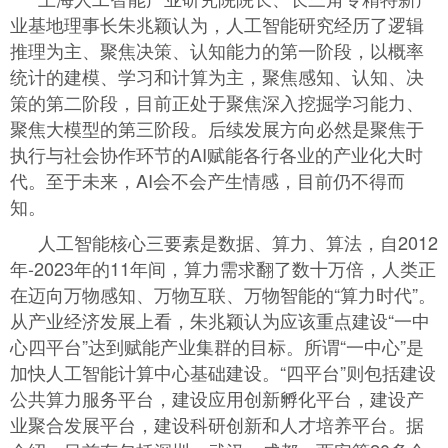
业基地理事长朱兆颖认为，人工智能研究经历了逻辑
推理为主、聚焦决策、认知能力的第一阶段，以概率
统计的建模、学习和计算为主，聚焦感知、认知、决
策的第二阶段，目前正处于聚焦深入挖掘学习能力、
聚焦大模型的第三阶段。后续发展方向必然是聚焦于
执行与社会协作环节的AI赋能各行各业的产业化大时
代。至于未来，AI会不会产生情感，目前仍不得而
知。
人工智能核心三要素是数据、算力、算法，自2012
年-2023年的11年间，算力需求翻了数十万倍，人类正
在迈向万物感知、万物互联、万物智能的“算力时代”。
从产业经济发展上看，朱兆颖认为应该重点建设“一中
心四平台”达到赋能产业集群的目标。所谓“一中心”是
加快人工智能计算中心基础建设。“四平台”则包括建设
公共算力服务平台，建设应用创新孵化平台，建设产
业聚合发展平台，建设科研创新和人才培养平台。据