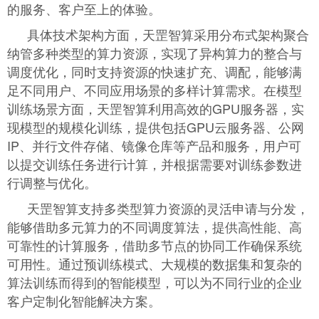
的服务、客户至上的体验。
具体技术架构方面，天罡智算采用分布式架构聚合
纳管多种类型的算力资源，实现了异构算力的整合与
调度优化，同时支持资源的快速扩充、调配，能够满
足不同用户、不同应用场景的多样计算需求。在模型
训练场景方面，天罡智算利用高效的GPU服务器，实
现模型的规模化训练，提供包括GPU云服务器、公网
IP、并行文件存储、镜像仓库等产品和服务，用户可
以提交训练任务进行计算，并根据需要对训练参数进
行调整与优化。
天罡智算支持多类型算力资源的灵活申请与分发，
能够借助多元算力的不同调度算法，提供高性能、高
可靠性的计算服务，借助多节点的协同工作确保系统
可用性。通过预训练模式、大规模的数据集和复杂的
算法训练而得到的智能模型，可以为不同行业的企业
客户定制化智能解决方案。