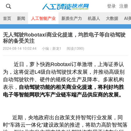
登录
注册
|
首页
新闻
人工智能产业
新质生产力
机器人
大数据
AI
无人驾驶Robotaxi商业化提速，均胜电子等自动驾驶
人工智能技术网
标的备受关注
2024-08-14 10:02:44
小编：新龙1
阅读(
1390)
近日，萝卜快跑Robotaxi订单激增，上海证券认
为，这将促进L4级自动驾驶技术发展，并推动高级别
自动驾驶软件、硬件的规模化生产及降本。多家机构
表示，
自动驾驶功能的相关商业化提速，将利好均胜
电子等智能网联汽车产业链车端产品供应商的发展。
近期，央地政府出台政策支持智驾行业发展，同
时“车路云一体化”建设政策的推进，将助力高阶智驾落