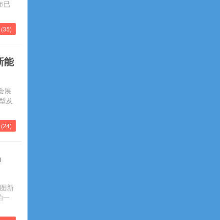
布已
(
35
)
新能
会展
型及
(
24
)
n
维图新
泊一