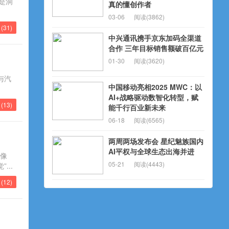
是洞
真的懂创作者
03-06
阅读(3862)
(
31
)
中兴通讯携手京东加码全渠道
合作 三年目标销售额破百亿元
01-30
阅读(3620)
与汽
中国移动亮相2025 MWC：以
AI+战略驱动数智化转型，赋
(
13
)
能千行百业新未来
06-18
阅读(6565)
两周两场发布会 星纪魅族国内
AI平权与全球生态出海并进
最像
05-21
阅读(4443)
...
(
12
)