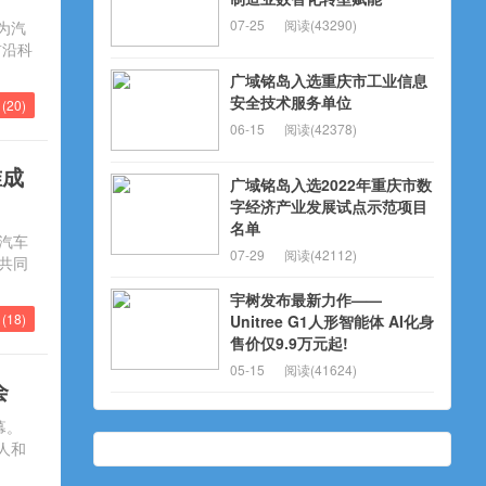
07-25
阅读(43290)
作为汽
前沿科
广域铭岛入选重庆市工业信息
安全技术服务单位
(
20
)
06-15
阅读(42378)
准成
广域铭岛入选2022年重庆市数
字经济产业发展试点示范项目
名单
汽车
07-29
阅读(42112)
共同
宇树发布最新力作——
(
18
)
Unitree G1人形智能体 AI化身
售价仅9.9万元起!
05-15
阅读(41624)
会
幕。
人和