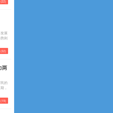
(
22
)
存发展
局势则
(
32
)
力两
市民的
近期，
(
19
)