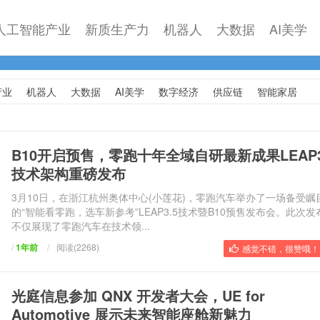
人工智能产业
新质生产力
机器人
大数据
AI美学
产业
机器人
大数据
AI美学
数字经济
供应链
智能家居
B10开启预售，零跑十年全域自研最新成果LEAP3
技术架构重磅发布
3月10日，在浙江杭州奥体中心(小莲花)，零跑汽车举办了一场备受瞩
的“智能看零跑，选车新参考”LEAP3.5技术暨B10预售发布会。此次发
不仅展现了零跑汽车在技术领...
/
1年前
/
阅读(2268)
感觉不错，很赞哦！ 
光庭信息参加 QNX 开发者大会，UE for
Automotive 展示未来智能座舱新魅力