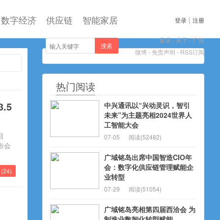
数字经济
供应链
智能家居
|
登录
注册
音乐
-
关于
-
广告
搜索
微博
-
免责声明
-
RSS订阅
热门阅读
.5
中兴通讯以“兴动灵识，智引
未来”为主题亮相2024世界人
工智能大会
目
07-05
阅读(52482)
布会
广域铭岛出席中国智造CIO年
会：数字化供应链管理赋能企
(
24
)
业转型
07-29
阅读(51054)
广域铭岛亮相第四届西洽会 为
制造业数智化转型赋能