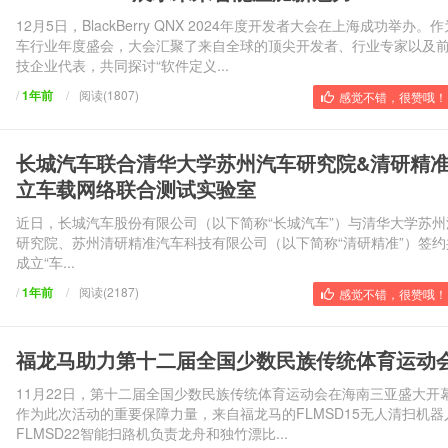
12月5日，BlackBerry QNX 2024年度开发者大会在上海成功举办。
车行业年度盛会，大会汇聚了来自全球的顶尖开发者、行业专家以及
技企业代表，共同探讨“软件定义...
/
1年前
/
阅读(1807)
感觉不错，很赞哦！ 
长城汽车联合清华大学苏州汽车研究院&清研精
立车载网络联合测试实验室
近日，长城汽车股份有限公司（以下简称“长城汽车”）与清华大学苏州
研究院、苏州清研精准汽车科技有限公司（以下简称“清研精准”）签约
成立“车...
/
1年前
/
阅读(2187)
感觉不错，很赞哦！ 
福龙马助力第十二届全国少数民族传统体育运动
11月22日，第十二届全国少数民族传统体育运动会在海南三亚盛大开
作为此次活动的重要保障力量，来自福龙马的FLMSD15无人清扫机器
FLMSD22智能扫路机负责龙舟和独竹漂比...