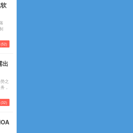
载软
落
制
(
52
)
露出
趋势之
服务，
(
32
)
OA