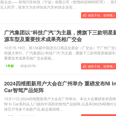
驶创新企业——智驾汽车科技（宁波）有限公司（智驾科技MAXIEYE），宣
元人民币，投资方为全球知名汽车科技企业安...
感觉不错，很赞哦！ 
广汽集团以“科技广汽”为主题，携旗下三款明星
源车型及重要技术成果亮相广交会
10月15-19日，第136届中国进出口商品交易会（广交会）于广州广交
馆盛大举行。广汽集团以“科技广汽”为主题，携旗下三款明星新能源车
重要技术成果亮相广交会新能...
/
1年前
/
阅读(3078)
感觉不错，很赞哦！ 
2024四维图新用户大会在广州举办 重磅发布NI I
Car智驾产品矩阵
10月11日,2024四维图新用户大会在广州举办。本次大会重磅发布四
NI In Car系列从入门级到中高阶的智驾产品矩阵,以及AC8025AE舱行
体芯片等多个创新产品,标志着四维...