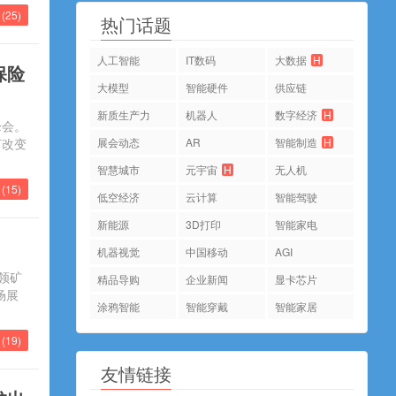
(
25
)
热门话题
人工智能
IT数码
大数据
H
保险
大模型
智能硬件
供应链
新质生产力
机器人
数字经济
H
峰会。
何改变
展会动态
AR
智能制造
H
智慧城市
元宇宙
H
无人机
(
15
)
低空经济
云计算
智能驾驶
新能源
3D打印
智能家电
机器视觉
中国移动
AGI
领矿
精品导购
企业新闻
显卡芯片
场展
涂鸦智能
智能穿戴
智能家居
(
19
)
友情链接