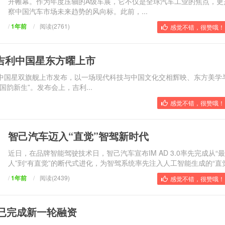
开帷幕。作为年度压轴的A级车展，它不仅是全球汽车工业的焦点，更
察中国汽车市场未来趋势的风向标。此前，...
/
1年前
/
阅读(2761)
感觉不错，很赞哦！ 
吉利中国星东方曜上市
中国星双旗舰上市发布，以一场现代科技与中国文化交相辉映、东方美学
韵新生”。发布会上，吉利...
感觉不错，很赞哦！ 
智己汽车迈入“直觉”智驾新时代
近日，在品牌智能驾驶技术日，智己汽车宣布IM AD 3.0率先完成从“
人”到“有直觉”的断代式进化，为智驾系统率先注入人工智能生成的“直觉”
/
1年前
/
阅读(2439)
感觉不错，很赞哦！ 
布已完成新一轮融资