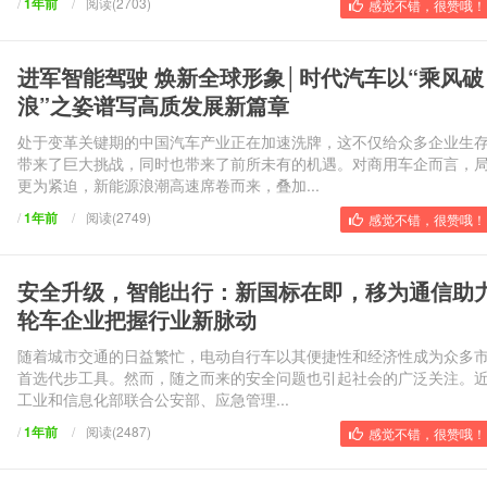
/
1年前
/
阅读(2703)
感觉不错，很赞哦！ 
进军智能驾驶 焕新全球形象│时代汽车以“乘风破
浪”之姿谱写高质发展新篇章
处于变革关键期的中国汽车产业正在加速洗牌，这不仅给众多企业生
带来了巨大挑战，同时也带来了前所未有的机遇。对商用车企而言，
更为紧迫，新能源浪潮高速席卷而来，叠加...
/
1年前
/
阅读(2749)
感觉不错，很赞哦！ 
安全升级，智能出行：新国标在即，移为通信助
轮车企业把握行业新脉动
随着城市交通的日益繁忙，电动自行车以其便捷性和经济性成为众多
首选代步工具。然而，随之而来的安全问题也引起社会的广泛关注。
工业和信息化部联合公安部、应急管理...
/
1年前
/
阅读(2487)
感觉不错，很赞哦！ 