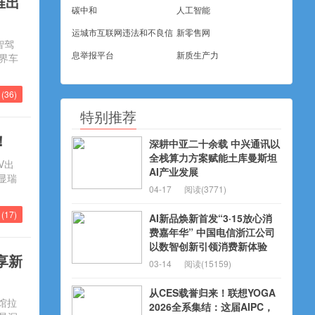
推出
碳中和
人工智能
运城市互联网违法和不良信
新零售网
智驾
息举报平台
新质生产力
界车
(
36
)
特别推荐
！
深耕中亚二十余载 中兴通讯以
全栈算力方案赋能土库曼斯坦
V出
AI产业发展
显瑞
04-17
阅读(3771)
(
17
)
AI新品焕新首发“3·15放心消
费嘉年华” 中国电信浙江公司
以数智创新引领消费新体验
享新
03-14
阅读(15159)
从CES载誉归来！联想YOGA
馆拉
2026全系集结：这届AIPC，