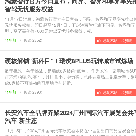
鸿蒙智行官方今日宣布，问界、智界和享界率先
智驾无忧服务权益
11月17日消息，鸿蒙智行官方今日宣布，问界、智界和享界率先推出
无忧服务权益。即日起至12月1日，下定鸿蒙智行旗下问界、智界和享
型，享至高价值4000元智驾无忧服务权益，权...
/
1年前
/
阅读(2852)
感觉不错，很赞哦！ 
硬核解锁“新科目”！瑞虎8PLUS玩转城市试炼场
敢于挑战，善于挑战，是瑞虎8家族的“底色”。作为以唯一家用城市SU
征环塔的瑞虎8赛车，其排量小，实力强，总能在赛场上跑赢对手，彰
虎8家族不可撼动的冠军地位与超群...
/
1年前
/
阅读(2793)
感觉不错，很赞哦！ 
长安汽车全品牌齐聚2024广州国际汽车展览会共
汽车 新生态
11月15日，2024广州国际汽车展览会即将在中国进出口商品交易会展