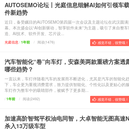
AUTOSEMO论坛丨光庭信息细解AI如何引领车
件新趋势
近日，备受瞩目的AUTOSEMO第四届一次会议及主题论坛在武汉圆满
幕。本次盛会以“AI创新驱动，智享软件未来”为主题，吸引了来自整车
造、AI技术、软件开发、芯片设...
光庭信息
/
1年前
/
阅读(1476)
感觉不错，很赞哦！ 
汽车智能化“卷”向车灯，安森美两款重磅方案透
哪些趋势？
一直以来，车灯伴随着汽车的发展而不断进化，尤其是汽车的智能化
下，车企更为重视消费需求，致力提供智能化、个性化以及更贴心的
车灯作为整车中的吸睛部件，被赋予了更多期...
/
1年前
/
阅读(2492)
感觉不错，很赞哦！ 
加速高阶智驾平权油电同智，大卓智能无图高速N
杀入13万级车型