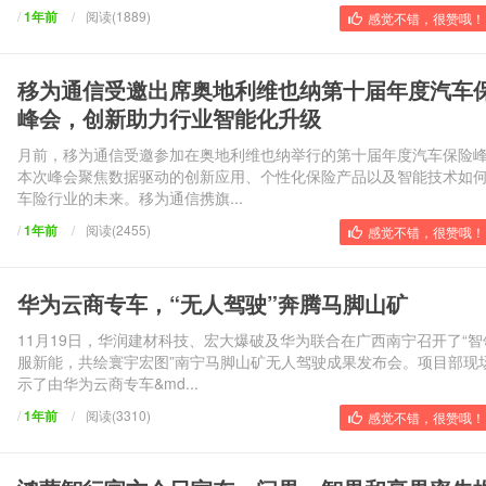
/
1年前
/
阅读(1889)
感觉不错，很赞哦！ 
移为通信受邀出席奥地利维也纳第十届年度汽车
峰会，创新助力行业智能化升级
月前，移为通信受邀参加在奥地利维也纳举行的第十届年度汽车保险
本次峰会聚焦数据驱动的创新应用、个性化保险产品以及智能技术如
车险行业的未来。移为通信携旗...
/
1年前
/
阅读(2455)
感觉不错，很赞哦！ 
华为云商专车，“无人驾驶”奔腾马脚山矿
11月19日，华润建材科技、宏大爆破及华为联合在广西南宁召开了“智
服新能，共绘寰宇宏图”南宁马脚山矿无人驾驶成果发布会。项目部现
示了由华为云商专车&md...
/
1年前
/
阅读(3310)
感觉不错，很赞哦！ 