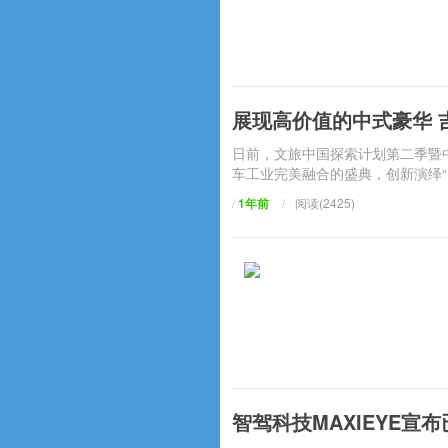
展现高价值的中式豪华 
日前，文旅中国探索计划第二季暨
车工业完美融合的盛典，创新演绎“国
/
1年前
/
阅读(2425)
智驾科技MAXIEYE宣