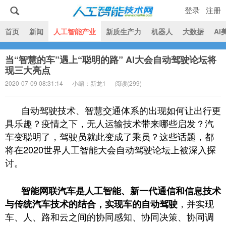
登录
注册
|
首页
新闻
人工智能产业
新质生产力
机器人
大数据
AI
当“智慧的车”遇上“聪明的路” AI大会自动驾驶论坛将
人工智能技术网
现三大亮点
2020-07-09 08:31:14
小编：新龙1
阅读(
299)
自动驾驶技术、智慧交通体系的出现如何让出行更
具乐趣？疫情之下，无人运输技术带来哪些启发？汽
车变聪明了，驾驶员就此变成了乘员？这些话题，都
将在2020世界人工智能大会自动驾驶论坛上被深入探
讨。
智能网联汽车是人工智能、新一代通信和信息技术
，并实现
与传统汽车技术的结合，实现车的自动驾驶
车、人、路和云之间的协同感知、协同决策、协同调