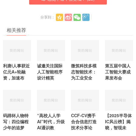
分享到：
相关推荐
利唐i人事获近
诚邀关注国际
微筑科技多模
第五届中国人
亿元A+轮融
人工智能程序
态智能技术：
工智能大赛成
资，加速布
设计精英
为工业安全
果发布会
码蹄杯人物特
“高校人人学
CCF-CV携手
【2025半导体
写：四位编程
AI”时代，升级
合合信息打造
IC风云榜】揭
少年的追梦
AI通识教
技术分享论
晓，智现未