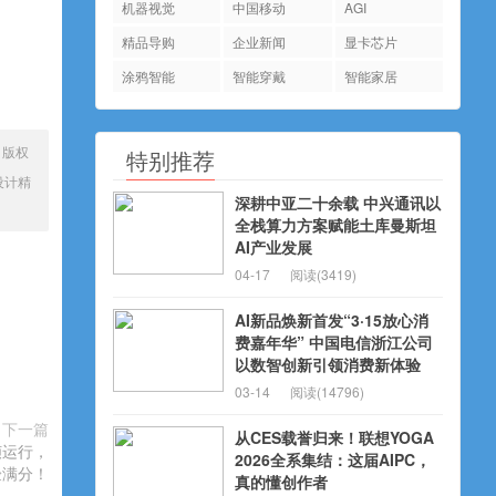
机器视觉
中国移动
AGI
精品导购
企业新闻
显卡芯片
涂鸦智能
智能穿戴
智能家居
、版权
特别推荐
设计精
深耕中亚二十余载 中兴通讯以
全栈算力方案赋能土库曼斯坦
AI产业发展
04-17
阅读(3419)
AI新品焕新首发“3·15放心消
费嘉年华” 中国电信浙江公司
以数智创新引领消费新体验
03-14
阅读(14796)
下一篇
从CES载誉归来！联想YOGA
帧运行，
2026全系集结：这届AIPC，
验满分！
真的懂创作者