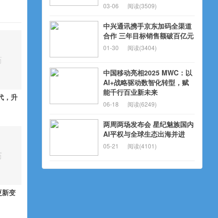
03-06
阅读(3509)
中兴通讯携手京东加码全渠道
合作 三年目标销售额破百亿元
01-30
阅读(3404)
中国移动亮相2025 MWC：以
AI+战略驱动数智化转型，赋
能千行百业新未来
时代，升
06-18
阅读(6249)
两周两场发布会 星纪魅族国内
AI平权与全球生态出海并进
05-21
阅读(4101)
更新变