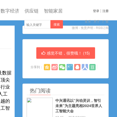
数字经济
供应链
智能家居
|
登录
注册
音乐
-
关于
-
广告
搜索
微博
-
免责声明
-
RSS订阅
感觉不错，很赞哦！ (
15
)
分享到：
及数据
球顶尖
各行业
热门阅读
人工
中兴通讯以“兴动灵识，智引
卓越的
未来”为主题亮相2024世界人
人工智
工智能大会