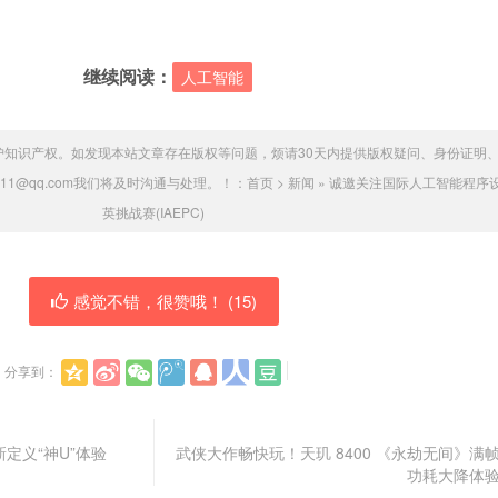
继续阅读：
人工智能
护知识产权。如发现本站文章存在版权等问题，烦请30天内提供版权疑问、身份证明
011@qq.com我们将及时沟通与处理。！：
首页
>
新闻
»
诚邀关注国际人工智能程序
英挑战赛(IAEPC)
感觉不错，很赞哦！ (
15
)
分享到：
新定义“神U”体验
武侠大作畅快玩！天玑 8400 《永劫无间》满
功耗大降体