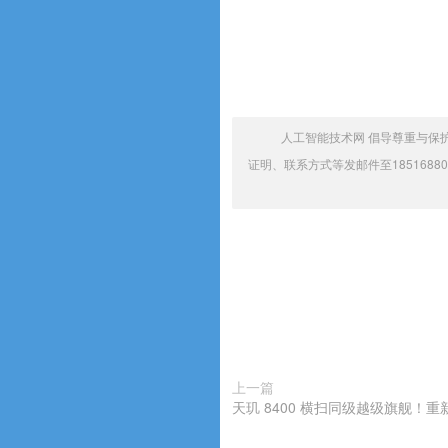
人工智能技术网 倡导尊重与保
证明、联系方式等发邮件至1851688
上一篇
天玑 8400 横扫同级越级旗舰！重