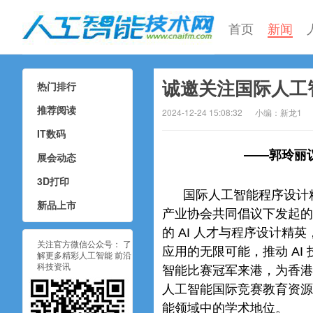
首页
新闻
诚邀关注国际人工智
热门排行
人工智能技术网
推荐阅读
2024-12-24 15:08:32
小编：新龙1
IT数码
——郭玲丽
展会动态
3D打印
国际人工智能程序设计精
新品上市
产业协会共同倡议下发起的
的 AI 人才与程序设计精
关注官方微信公众号： 了
应用的无限可能，推动 A
解更多精彩人工智能 前沿
科技资讯
智能比赛冠军来港，为香港
人工智能国际竞赛教育资源
能领域中的学术地位。