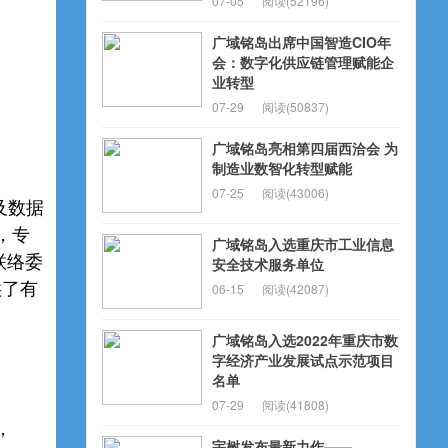
07-05
阅读(52196)
广域铭岛出席中国智造CIO年
会：数字化供应链管理赋能企
业转型
07-29
阅读(50837)
广域铭岛亮相第四届西洽会 为
制造业数智化转型赋能
07-25
阅读(43006)
及数据
，专
广域铭岛入选重庆市工业信息
联络委
安全技术服务单位
供了有
06-15
阅读(42087)
广域铭岛入选2022年重庆市数
字经济产业发展试点示范项目
名单
07-29
阅读(41808)
，
宇树发布最新力作——