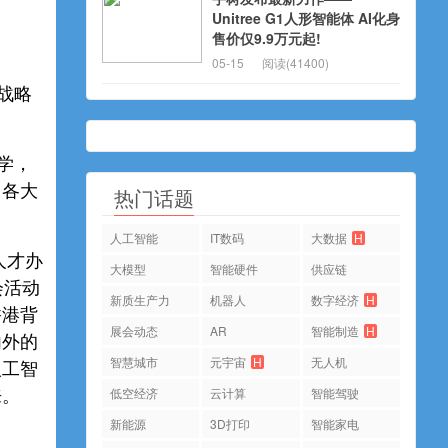
Unitree G1人形智能体 AI化身
售价仅9.9万元起!
05-15
阅读(41400)
战略
学，
，各大
热门话题
人工智能
IT数码
大数据
H
人才办
大模型
智能硬件
供应链
会活动
新质生产力
机器人
数字经济
H
香港背
展会动态
AR
智能制造
H
内外的
智慧城市
元宇宙
H
无人机
人工智
低空经济
云计算
智能驾驶
来。
新能源
3D打印
智能家电