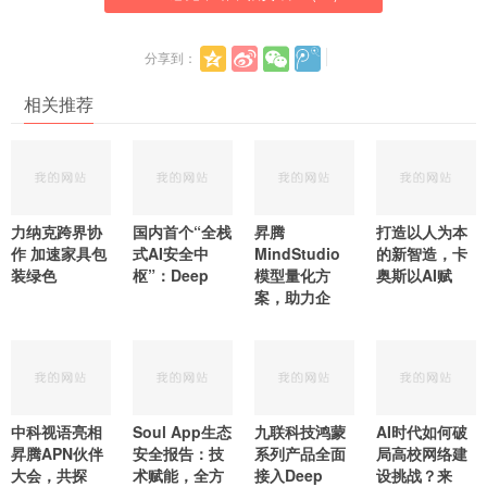
分享到：
相关推荐
力纳克跨界协
国内首个“全栈
昇腾
打造以人为本
作 加速家具包
式AI安全中
MindStudio
的新智造，卡
装绿色
枢”：Deep
模型量化方
奥斯以AI赋
案，助力企
中科视语亮相
Soul App生态
九联科技鸿蒙
AI时代如何破
昇腾APN伙伴
安全报告：技
系列产品全面
局高校网络建
大会，共探
术赋能，全方
接入Deep
设挑战？来