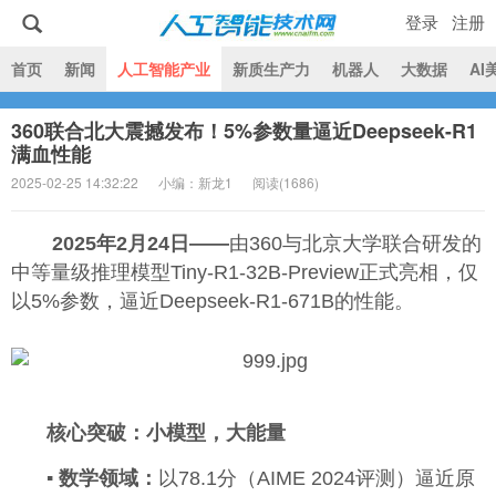
登录
注册
|
首页
新闻
人工智能产业
新质生产力
机器人
大数据
AI
360联合北大震撼发布！5%参数量逼近Deepseek-R1
人工智能技术网
满血性能
2025-02-25 14:32:22
小编：新龙1
阅读(
1686)
2025年2月24日——
由360与北京大学联合研发的
中等量级推理模型Tiny-R1-32B-Preview正式亮相，仅
以5%参数，逼近Deepseek-R1-671B的性能。
核心突破：小模型，大能量
▪ 数学领域：
以78.1分（AIME 2024评测）逼近原