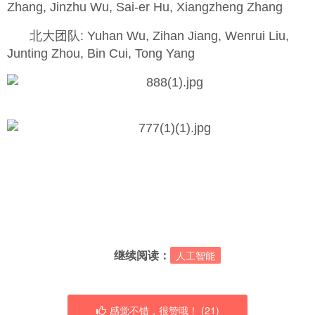
Zhang, Jinzhu Wu, Sai-er Hu, Xiangzheng Zhang
北大团队: Yuhan Wu, Zihan Jiang, Wenrui Liu,
Junting Zhou, Bin Cui, Tong Yang
继续阅读：
人工智能
感觉不错，很赞哦！ (
21
)