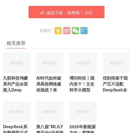
感觉不错，很赞哦！ (
29
)
分享到：
相关推荐
九联科技鸿蒙
AI时代如何破
博问科技丨国
优刻得基于国
系列产品全面
局高校网络建
内首个！文史
产芯片适配
接入Deep
设挑战？来
科学大模型
DeepSeek全
DeepSeek系
第八届“MLILY
2025年新能源
列新模型正式
梦百合0压床垫
方向：紧随政