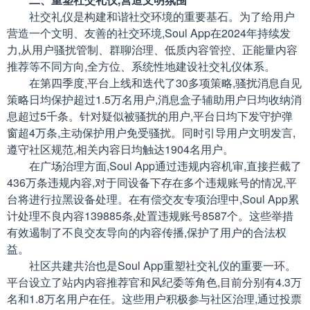
社交礼仪是构建和谐社交环境的重要基石。为了给用户
营造一个文明、友善的社交环境,Soul App在2024年持续发
力,从用户骚扰管制、群聊治理、低质内容管控、正能量内容
推荐等不同方向,全方位、系统性地建设社交礼仪体系。
在第四季度,平台上线和迭代了30多项策略,骚扰消息自见
策略日均保护超过1.5万名用户,消息盒子辅助用户日均收纳消
息超过5千条。针对疑似被骚扰的用户,平台日均下发守护弹
窗超4万条,主动保护用户免受骚扰。同时引导用户文明发言,
遵守社区规范,相关内容日均触达1904名用户。
在广场治理方面,Soul App通过违规内容机审,直接拦截了
436万条违规内容,对于同设备下存在多个违规账号的情况,平
台将进行拉黑设备处理。在有偿交友专项治理中,Soul App累
计处理不良内容139885条,处置违规账号8587个。这些举措
有效遏制了不良交友导向的内容传播,保护了用户的合法权
益。
社区共建共治也是Soul App重塑社交礼仪的重要一环。
平台设立了站内内容推荐官和风纪委等角色,目前分别有4.3万
名和1.8万名用户在任。这些用户积极参与社区治理,通过投票