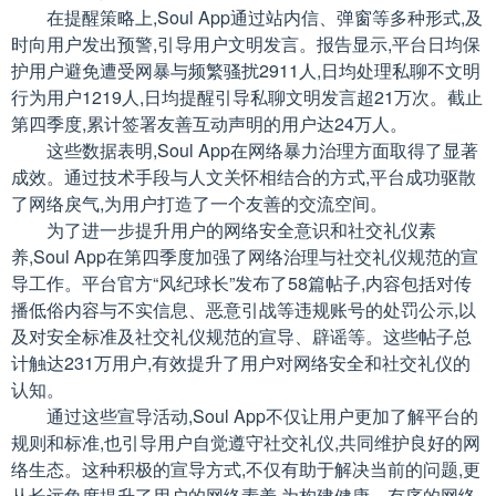
在提醒策略上,Soul App通过站内信、弹窗等多种形式,及
时向用户发出预警,引导用户文明发言。报告显示,平台日均保
护用户避免遭受网暴与频繁骚扰2911人,日均处理私聊不文明
行为用户1219人,日均提醒引导私聊文明发言超21万次。截止
第四季度,累计签署友善互动声明的用户达24万人。
这些数据表明,Soul App在网络暴力治理方面取得了显著
成效。通过技术手段与人文关怀相结合的方式,平台成功驱散
了网络戾气,为用户打造了一个友善的交流空间。
为了进一步提升用户的网络安全意识和社交礼仪素
养,Soul App在第四季度加强了网络治理与社交礼仪规范的宣
导工作。平台官方“风纪球长”发布了58篇帖子,内容包括对传
播低俗内容与不实信息、恶意引战等违规账号的处罚公示,以
及对安全标准及社交礼仪规范的宣导、辟谣等。这些帖子总
计触达231万用户,有效提升了用户对网络安全和社交礼仪的
认知。
通过这些宣导活动,Soul App不仅让用户更加了解平台的
规则和标准,也引导用户自觉遵守社交礼仪,共同维护良好的网
络生态。这种积极的宣导方式,不仅有助于解决当前的问题,更
从长远角度提升了用户的网络素养,为构建健康、有序的网络