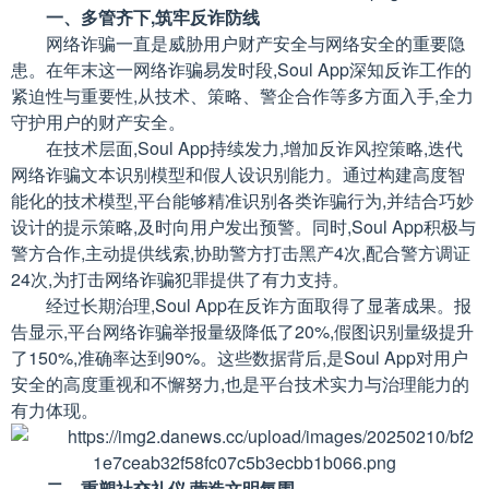
一、多管齐下,筑牢反诈防线
网络诈骗一直是威胁用户财产安全与网络安全的重要隐
患。在年末这一网络诈骗易发时段,Soul App深知反诈工作的
紧迫性与重要性,从技术、策略、警企合作等多方面入手,全力
守护用户的财产安全。
在技术层面,Soul App持续发力,增加反诈风控策略,迭代
网络诈骗文本识别模型和假人设识别能力。通过构建高度智
能化的技术模型,平台能够精准识别各类诈骗行为,并结合巧妙
设计的提示策略,及时向用户发出预警。同时,Soul App积极与
警方合作,主动提供线索,协助警方打击黑产4次,配合警方调证
24次,为打击网络诈骗犯罪提供了有力支持。
经过长期治理,Soul App在反诈方面取得了显著成果。报
告显示,平台网络诈骗举报量级降低了20%,假图识别量级提升
了150%,准确率达到90%。这些数据背后,是Soul App对用户
安全的高度重视和不懈努力,也是平台技术实力与治理能力的
有力体现。
二、重塑社交礼仪,营造文明氛围