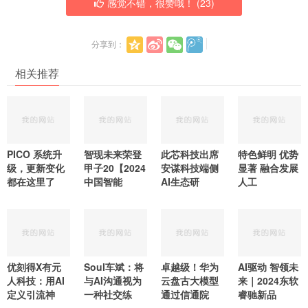
感觉不错，很赞哦！ (
23
)
分享到：
相关推荐
PICO 系统升
智现未来荣登
此芯科技出席
特色鲜明 优势
级，更新变化
甲子20【2024
安谋科技端侧
显著 融合发展
都在这里了
中国智能
AI生态研
人工
优刻得X有元
Soul车斌：将
卓越级！华为
AI驱动 智领未
人科技：用AI
与AI沟通视为
云盘古大模型
来｜2024东软
定义引流神
一种社交练
通过信通院
睿驰新品