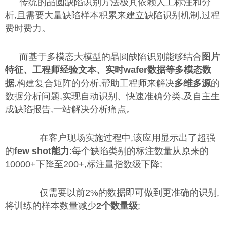
传统的晶圆缺陷识别方法极其依赖人工标注和分
析,且需要大量缺陷样本积累来建立缺陷识别机制,过程
费时费力。
而基于多模态大模型的晶圆缺陷识别能够结合
图⽚
特征、工程师经验文本、实时wafer数据等多模态数
据
,构建复合矩阵的分析,帮助工程师来解决
多维多源
的
数据分析问题,实现自动识别、快速准确分类,及自主生
成缺陷报告,一站解决分析痛点。
在客户现场实施过程中,该应用显示出了超强
的
few shot能力
:每个缺陷类别的标注数量从原来的
10000+下降至200+,标注量指数级下降;
仅需要以前2%的数据即可做到更准确的识别,
将训练的样本数量减少
2个数量级
;