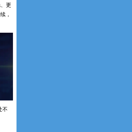
稳、更
接续，
处不