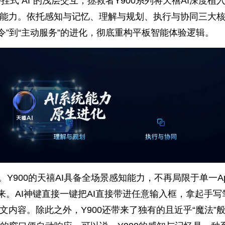
挂式 AI”的浅层交互，拯救者Y900系列将天禧AI深度植
生能力。依托感知与记忆、理解与规划、执行与协同三大核
指令”到“主动服务”的进化，彻底重构平板智能体验逻辑。
Y900的天禧AI具备全场景感知能力，不再局限于单一A
来。AI神键直接一键把AI直接带进任意输入框，拿起手写
文内容。除此之外，Y900还带来了独有的且近乎“魔法”般