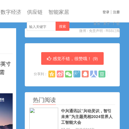
数字经济
供应链
智能家居
|
登录
注册
音乐
-
关于
-
广告
搜索
微博
-
免责声明
-
RSS订阅
感觉不错，很赞哦！ (
9
)
3英寸
用需
分享到：
热门阅读
中兴通讯以“兴动灵识，智引
未来”为主题亮相2024世界人
工智能大会