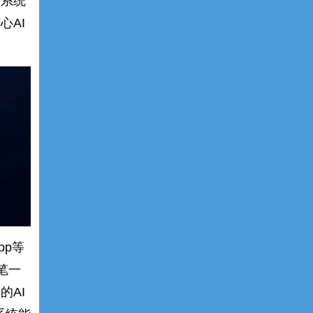
入系统
心AI
pp等
笔一
的AI