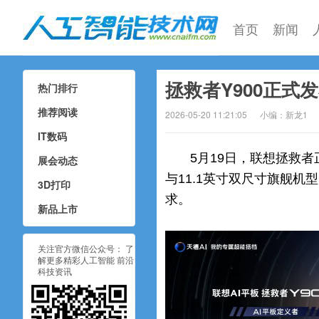
首页
新闻
拯救者Y900正式
热门排行
人工智能技术网
推荐阅读
2026-05-20 11:21:05
小编：新龙1
IT数码
5月19日，联想拯救者
展会动态
与11.1英寸双尺寸旗舰机
3D打印
求。
新品上市
关注官方微信公众号： 了
解更多精彩人工智能 前沿
科技资讯