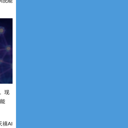
系统能
。现
“能
禧AI