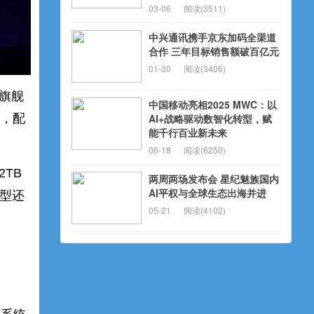
03-06
阅读(3511)
中兴通讯携手京东加码全渠道
合作 三年目标销售额破百亿元
01-30
阅读(3406)
的旗舰
中国移动亮相2025 MWC：以
池，配
AI+战略驱动数智化转型，赋
能千行百业新未来
06-18
阅读(6250)
TB
两周两场发布会 星纪魅族国内
AI平权与全球生态出海并进
机型还
05-21
阅读(4102)