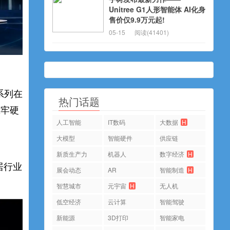
Unitree G1人形智能体 AI化身
售价仅9.9万元起!
05-15
阅读(41401)
系列在
热门话题
筑牢硬
人工智能
IT数码
大数据
H
大模型
智能硬件
供应链
新质生产力
机器人
数字经济
H
居行业
展会动态
AR
智能制造
H
智慧城市
元宇宙
H
无人机
低空经济
云计算
智能驾驶
新能源
3D打印
智能家电