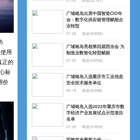
07-05
阅读(52197)
广域铭岛出席中国智造CIO年
会：数字化供应链管理赋能企
业转型
07-29
阅读(50838)
功
广域铭岛亮相第四届西洽会 为
实使用
制造业数智化转型赋能
07-25
阅读(43008)
真正的
核心标
广域铭岛入选重庆市工业信息
用价
安全技术服务单位
06-15
阅读(42088)
广域铭岛入选2022年重庆市数
字经济产业发展试点示范项目
名单
07-29
阅读(41809)
宇树发布最新力作——