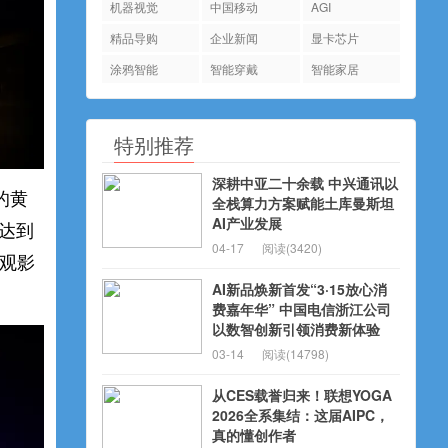
机器视觉
中国移动
AGI
精品导购
企业新闻
显卡芯片
涂鸦智能
智能穿戴
智能家居
特别推荐
深耕中亚二十余载 中兴通讯以
的黄
全栈算力方案赋能土库曼斯坦
AI产业发展
够达到
04-17
阅读(3420)
、观影
AI新品焕新首发“3·15放心消
费嘉年华” 中国电信浙江公司
以数智创新引领消费新体验
03-14
阅读(14798)
从CES载誉归来！联想YOGA
2026全系集结：这届AIPC，
真的懂创作者