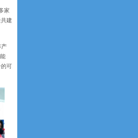
多家
景共建
阵产
、能
合的可