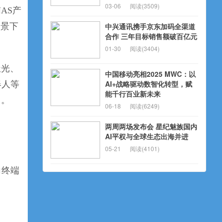
03-06
阅读(3509)
AS产
场景下
中兴通讯携手京东加码全渠道
合作 三年目标销售额破百亿元
01-30
阅读(3404)
极光、
中国移动亮相2025 MWC：以
AI+战略驱动数智化转型，赋
器人等
能千行百业新未来
力。
06-18
阅读(6249)
两周两场发布会 星纪魅族国内
AI平权与全球生态出海并进
05-21
阅读(4101)
向终端