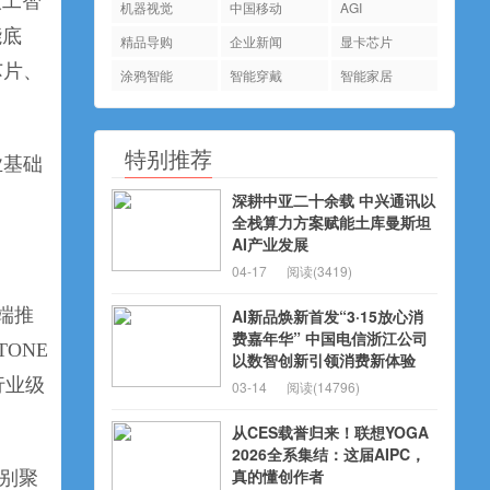
人工智
机器视觉
中国移动
AGI
能底
精品导购
企业新闻
显卡芯片
芯片、
涂鸦智能
智能穿戴
智能家居
特别推荐
业基础
深耕中亚二十余载 中兴通讯以
全栈算力方案赋能土库曼斯坦
AI产业发展
04-17
阅读(3419)
端推
AI新品焕新首发“3·15放心消
费嘉年华” 中国电信浙江公司
ONE
以数智创新引领消费新体验
和行业级
03-14
阅读(14796)
从CES载誉归来！联想YOGA
2026全系集结：这届AIPC，
真的懂创作者
分别聚