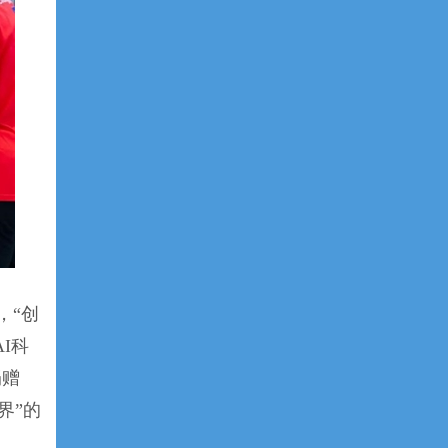
，“创
I科
捐赠
界”的