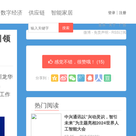
数字经济
供应链
智能家居
|
登录
注册
音乐
-
关于
-
广告
搜索
微博
-
免责声明
-
RSS订阅
引领
感觉不错，很赞哦！ (
15
)
圳龙华
分享到：
出
全栈工作
热门阅读
中兴通讯以“兴动灵识，智引
未来”为主题亮相2024世界人
工智能大会