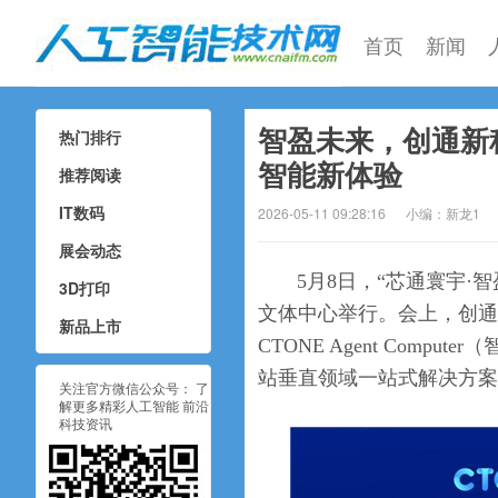
首页
新闻
智盈未来，创通新科集团
热门排行
人工智能技术网
智能新体验
推荐阅读
IT数码
2026-05-11 09:28:16
小编：新龙1
展会动态
5月8日，“芯通寰宇·
3D打印
文体中心举行。会上，创通
新品上市
CTONE Agent Compute
站垂直领域一站式解决方案
关注官方微信公众号： 了
解更多精彩人工智能 前沿
科技资讯