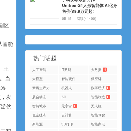
Unitree G1人形智能体 AI化身
售价仅9.9万元起!
05-15
阅读(41400)
副区
从智能
热门话题
。王
人工智能
IT数码
大数据
H
践。当
大模型
智能硬件
供应链
继落
新质生产力
机器人
数字经济
H
点，发
展会动态
AR
智能制造
H
智慧城市
元宇宙
H
无人机
下游伙
低空经济
云计算
智能驾驶
新能源
3D打印
智能家电