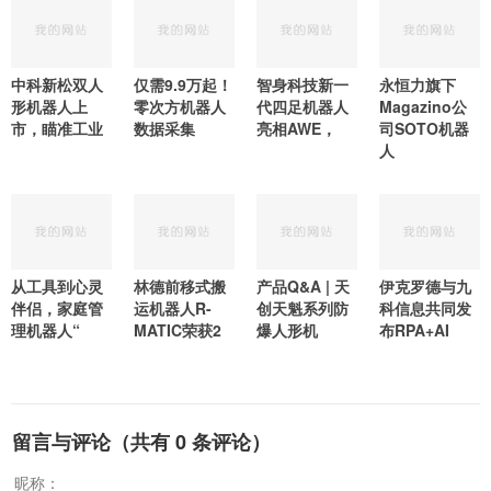
中科新松双人
仅需9.9万起！
智身科技新一
永恒力旗下
形机器人上
零次方机器人
代四足机器人
Magazino公
市，瞄准工业
数据采集
亮相AWE，
司SOTO机器
人
从工具到心灵
林德前移式搬
产品Q&A | 天
伊克罗德与九
伴侣，家庭管
运机器人R-
创天魁系列防
科信息共同发
理机器人“
MATIC荣获2
爆人形机
布RPA+AI
留言与评论（共有
0
条评论）
昵称：