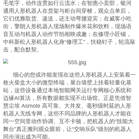
毛笔字，动作连贯如行云流水；在智惠小卖部，银河
通用人形机器人在货架与柜台间穿梭，观众点单后，
它们优雅取货、递送，还主动弯腰迎宾；在威客小吃
街，擎朗人形机器人现场制作爆米花和饮料，现场语
音互动与机器人动作节拍相映成趣；在修理小匠铺，
中科新松人形机器人化身“修理工”，扶稳钉子，轮流敲
击，配合默契。
细心的您或许能发现在这些人形机器人上安装着一
枚火柴盒大小的微型终端，展台墙壁上挂着轻量化基
站，这些设备通过本地智能网关运行专网核心系统和
边缘AI算法，所有数据都实现不出场馆。正是凭借智
慧尘埃 Asmote 高可靠、大并发、毫秒级时延的人形
机器人无线专网，这些不同品牌的人形机器人才能在
同一空间里动作协调、互不卡顿，把机器人的“技能大
舞台”真正搬到观众眼前，让“交响乐队”级别的机器人
同步演出成为可能。