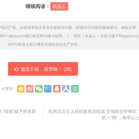
继续阅读：
机器人
护知识产权。如发现本站文章存在版权等问题，烦请30天内提供版权疑问、身份证明
8011@qq.com我们将及时沟通与处理。！：
首页
>
机器人
»
永恒力旗下Magazino
SOTO机器人助力博世实现自动化生产供应
感觉不错，很赞哦！ (
26
)
分享到：
“情感”赋予的革新
杭州试点引入科技新成员组成“空地组合护林队”
机一“狗”，皋亭山