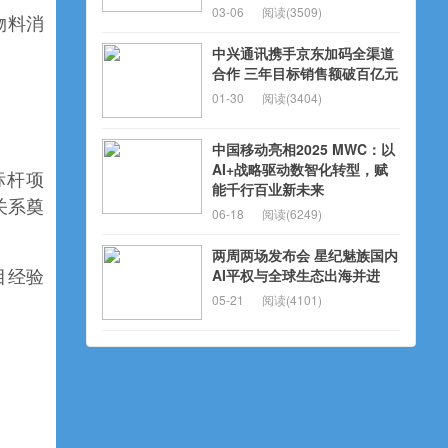
03-06
阅读(3509)
物料消
中兴通讯携手京东加码全渠道
合作 三年目标销售额破百亿元
01-30
阅读(3404)
中国移动亮相2025 MWC：以
AI+战略驱动数智化转型，赋
标杆项
能千行百业新未来
关系奠
06-18
阅读(6249)
两周两场发布会 星纪魅族国内
AI平权与全球生态出海并进
目经验
05-21
阅读(4101)