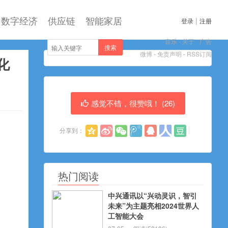
数字经济
供应链
智能家居
|
登录
注册
音乐
-
关于
-
广告
搜索
微博
-
免责声明
-
RSS订阅
化
感觉不错，很赞哦！ (
26
)
分享到：
热门阅读
中兴通讯以“兴动灵识，智引
未来”为主题亮相2024世界人
工智能大会