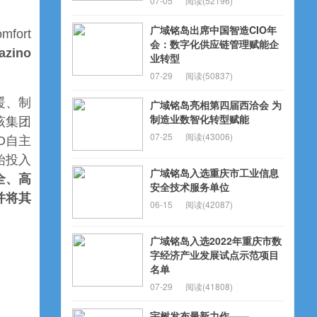
07-05
阅读(52196)
广域铭岛出席中国智造CIO年
mfort
会：数字化供应链管理赋能企
ino
业转型
07-29
阅读(50837)
供暖、制
广域铭岛亮相第四届西洽会 为
制造业数智化转型赋能
该集团
07-25
阅读(43006)
O自主
始投入
广域铭岛入选重庆市工业信息
全、高
安全技术服务单位
并将其
06-15
阅读(42087)
广域铭岛入选2022年重庆市数
字经济产业发展试点示范项目
名单
07-29
阅读(41808)
宇树发布最新力作——