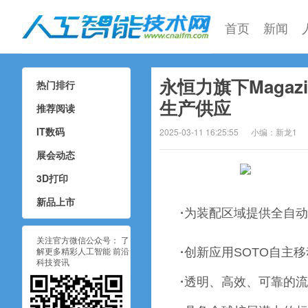
首页
新闻
永恒力旗下Maga
热门排行
人工智能技术网
生产供应
推荐阅读
IT数码
2025-03-11 16:25:55
小编：新龙1
展会动态
3D打印
新品上市
·
为装配区域提供全自动
关注官方微信公众号： 了
解更多精彩人工智能 前沿
·
创新应用SOTO自主
科技资讯
·
透明、高效、可靠的流