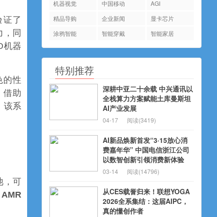
机器视觉
中国移动
AGI
精品导购
企业新闻
显卡芯片
验证了
力，同
涂鸦智能
智能穿戴
智能家居
O机器
特别推荐
色的性
深耕中亚二十余载 中兴通讯以
。
借助
全栈算力方案赋能土库曼斯坦
。该系
AI产业发展
04-17
阅读(3419)
AI新品焕新首发“3·15放心消
费嘉年华” 中国电信浙江公司
以数智创新引领消费新体验
03-14
阅读(14796)
池，可
从CES载誉归来！联想YOGA
AMR
2026全系集结：这届AIPC，
真的懂创作者