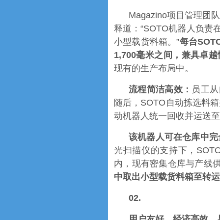
Magazino项目管理
释道：“SOTO机器人负
小型载货料箱。”
每台SOT
1,700毫米之间，兼具卓
现有的生产布局中。
流程简洁高效：
员工从
随后，SOTO自动拣选料
动机器人统一回收并运送至
该机器人可在仓库中完
光扫描仪的支持下，SOT
内，现有密集仓库与产线供
中取出小型载货料箱至转运
02.
用户友好、经济高效、