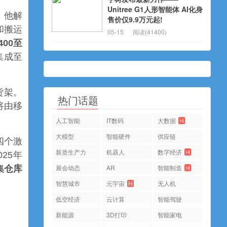
Unitree G1人形智能体 AI化身
程。他解
售价仅9.9万元起!
和搬运
05-15
阅读(41400)
00至
集成至
货架。
热门话题
将由移
人工智能
IT数码
大数据
H
大模型
智能硬件
供应链
四个激
新质生产力
机器人
数字经济
H
25年
展会动态
AR
智能制造
H
集仓库
智慧城市
元宇宙
H
无人机
低空经济
云计算
智能驾驶
新能源
3D打印
智能家电