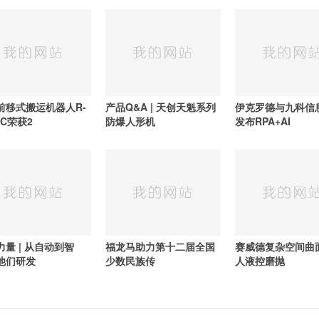
前移式搬运机器人R-
产品Q&A | 天创天魁系列
伊克罗德与九科信
IC荣获2
防爆人形机
发布RPA+AI
力量 | 从自动到智
福龙马助力第十二届全国
赛威德复杂空间曲
他们研发
少数民族传
人液控磨抛