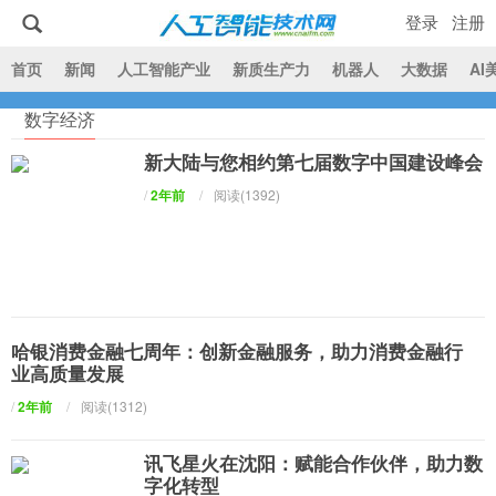
登录
注册
|
首页
新闻
人工智能产业
新质生产力
机器人
大数据
AI
数字经济
人工智能技术网
新大陆与您相约第七届数字中国建设峰会
/
2年前
/
阅读(1392)
哈银消费金融七周年：创新金融服务，助力消费金融行
业高质量发展
/
2年前
/
阅读(1312)
讯飞星火在沈阳：赋能合作伙伴，助力数
字化转型