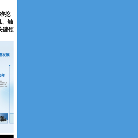
准挖
机、触
关键领