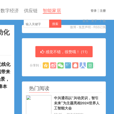
数字经济
供应链
智能家居
|
登录
注册
音乐
-
关于
-
广告
搜索
微博
-
免责声明
-
RSS订阅
动化
感觉不错，很赞哦！ (
11
)
无线化
分享到：
域带来
场景，
降本
热门阅读
中兴通讯以“兴动灵识，智引
未来”为主题亮相2024世界人
工智能大会