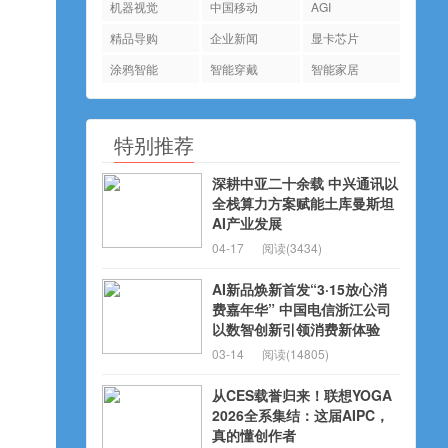
机器视觉
中国移动
AGI
精品导购
企业新闻
显卡芯片
涂鸦智能
智能穿戴
智能家居
特别推荐
深耕中亚二十余载 中兴通讯以
全栈算力方案赋能土库曼斯坦
AI产业发展
04-17
阅读(3434)
AI新品焕新首发“3·15放心消
费嘉年华” 中国电信浙江公司
以数智创新引领消费新体验
03-14
阅读(14805)
从CES载誉归来！联想YOGA
2026全系集结：这届AIPC，
真的懂创作者