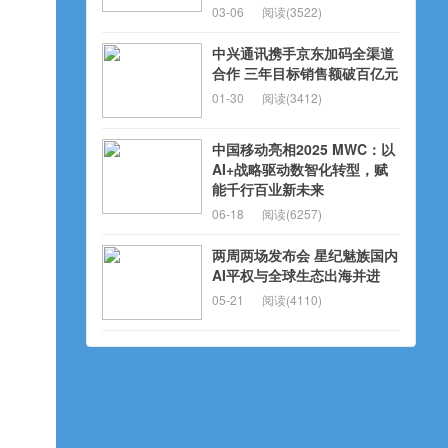
03-06
阅读(3522)
中兴通讯携手京东加码全渠道
合作 三年目标销售额破百亿元
01-30
阅读(3412)
中国移动亮相2025 MWC：以
AI+战略驱动数智化转型，赋
能千行百业新未来
06-18
阅读(6257)
两周两场发布会 星纪魅族国内
AI平权与全球生态出海并进
05-21
阅读(4110)