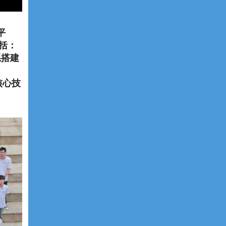
平
括：
系搭建
核心技