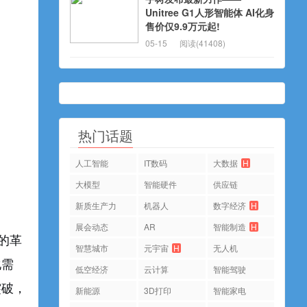
Unitree G1人形智能体 AI化身
售价仅9.9万元起!
05-15
阅读(41408)
热门话题
人工智能
IT数码
大数据
H
大模型
智能硬件
供应链
新质生产力
机器人
数字经济
H
展会动态
AR
智能制造
H
的革
智慧城市
元宇宙
H
无人机
化需
低空经济
云计算
智能驾驶
突破，
新能源
3D打印
智能家电