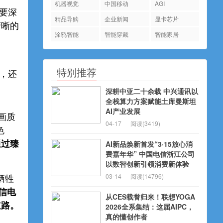
机器视觉
中国移动
AGI
要深
精品导购
企业新闻
显卡芯片
清晰的
涂鸦智能
智能穿戴
智能家居
特别推荐
节，还
深耕中亚二十余载 中兴通讯以
全栈算力方案赋能土库曼斯坦
AI产业发展
画质
04-17
阅读(3419)
色
通过臻
AI新品焕新首发“3·15放心消
费嘉年华” 中国电信浙江公司
以数智创新引领消费新体验
03-14
阅读(14796)
牺牲
信电
从CES载誉归来！联想YOGA
道路。
2026全系集结：这届AIPC，
真的懂创作者