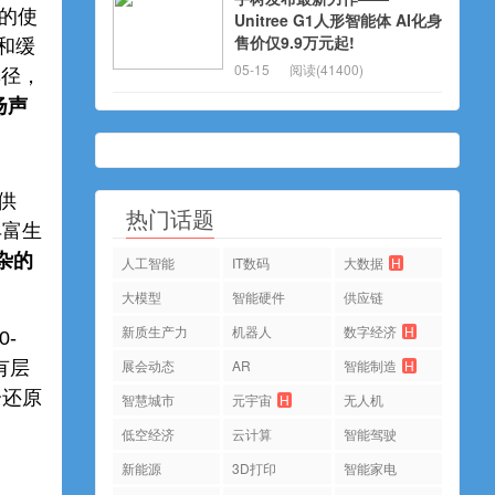
的使
Unitree G1人形智能体 AI化身
售价仅9.9万元起!
和缓
05-15
阅读(41400)
蹊径，
扬声
供
热门话题
丰富生
杂的
人工智能
IT数码
大数据
H
大模型
智能硬件
供应链
新质生产力
机器人
数字经济
H
-
展会动态
AR
智能制造
H
有层
分还原
智慧城市
元宇宙
H
无人机
低空经济
云计算
智能驾驶
新能源
3D打印
智能家电