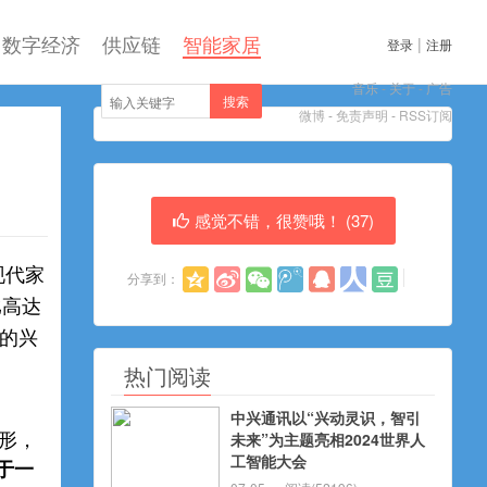
数字经济
供应链
智能家居
|
登录
注册
音乐
-
关于
-
广告
搜索
微博
-
免责声明
-
RSS订阅
感觉不错，很赞哦！ (
37
)
现代家
分享到：
比高达
视的兴
热门阅读
中兴通讯以“兴动灵识，智引
未来”为主题亮相2024世界人
形，
工智能大会
于一