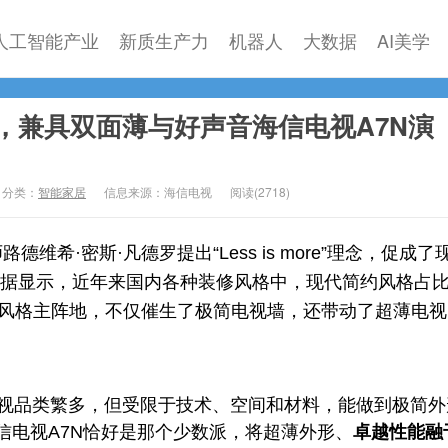
人工智能产业
新质生产力
机器人
大数据
AI美学
，兼具双面薄与好声音海信电视A7N演
分类：
智能家居
信息来源：海信电视
阅读(
2718)
路德维希·密斯·凡德罗提出“Less is more”理念，促成了
据显示，近年来国内各种装修风格中，现代简约风格占
极简风格主阵地，不仅催生了极简电视墙，还带动了超薄电
视品类繁多，但受限于技术、空间和材料，能做到极简外
海信电视A7N恰好是那个少数派，将超薄外形、
卓越性能融