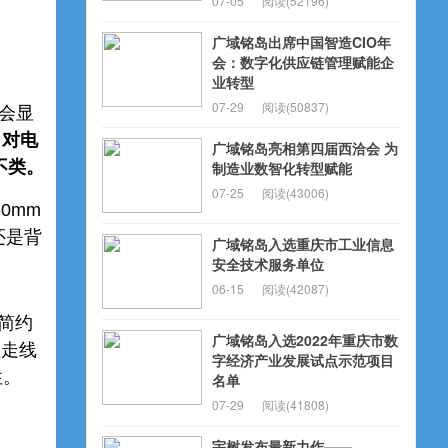
07-05
阅读(52196)
广域铭岛出席中国智造CIO年
会：数字化供应链管理赋能企
业转型
07-29
阅读(50837)
会显
了对电
广域铭岛亮相第四届西洽会 为
不类。
制造业数智化转型赋能
07-25
阅读(43006)
0mm
还是背
广域铭岛入选重庆市工业信息
安全技术服务单位
06-15
阅读(42087)
简约
广域铭岛入选2022年重庆市数
琐走线
字经济产业发展试点示范项目
性。
名单
07-29
阅读(41808)
宇树发布最新力作——