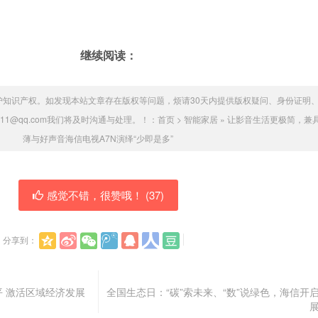
继续阅读：
护知识产权。如发现本站文章存在版权等问题，烦请30天内提供版权疑问、身份证明
011@qq.com我们将及时沟通与处理。！：
首页
>
智能家居
»
让影音生活更极简，兼
薄与好声音海信电视A7N演绎“少即是多”
感觉不错，很赞哦！ (
37
)
分享到：
平 激活区域经济发展
全国生态日：“碳”索未来、“数”说绿色，海信开