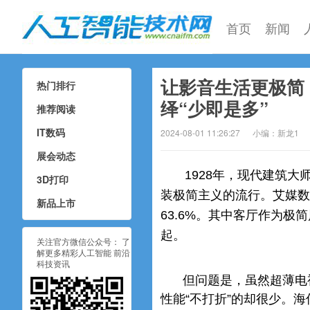
首页
新闻
让影音生活更极简
热门排行
人工智能技术网
绎“少即是多”
推荐阅读
IT数码
2024-08-01 11:26:27
小编：新龙1
展会动态
1928年，现代建筑大师
3D打印
装极简主义的流行。艾媒数
新品上市
63.6%。其中客厅作为
起。
关注官方微信公众号： 了
解更多精彩人工智能 前沿
科技资讯
但问题是，虽然超薄电
性能“不打折”的却很少。