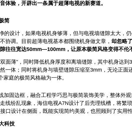
音体验，开辟出一条属于超薄电视的新赛道。
极简
净的设计，如果电视机身够薄，但与电视墙缝隙太大，仍
不协调。目前超薄电视基本都围绕机身做文章，
却忽略
隙往往宽达50mm—100mm，让原本极简风格变得不伦
“双面薄”，同时降低机身厚度和离墙缝隙，其中机身达到3
然一体；同时将机身与墙壁缝隙压缩至3mm，无论正面
整个家庭的极简风格融为一体。
锋线加固边框，融合工程学巧思与极简装饰美学，整体外观
走线纷乱现象，海信电视A7N设计了后壳理线槽，将繁
B接口设计在侧面，既能实现简约美观，也照顾到了实用
大科技