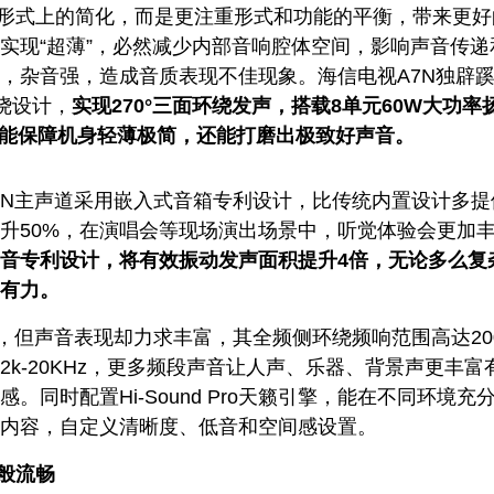
形式上的简化，而是更注重形式和功能的平衡，带来更好
实现“超薄”，必然减少内部音响腔体空间，‌影响声音传递
厚，‌杂音强，造成音质表现不佳现象。海信电视A7N独辟
绕设计，
实现270°三面环绕发声，搭载8单元60W大功率
，既能保障机身轻薄极简，还能打磨出极致好声音。
7N主声道采用嵌入式音箱专利设计，比传统内置设计多提
提升50%，在演唱会等现场演出场景中，听觉体验会更加
音专利设计，将有效振动发声面积提升4倍，无论多么复
有力。
，但声音表现却力求丰富，其全频侧环绕频响范围高达200
的2k-20KHz，更多频段声音让人声、乐器、背景声更丰富
。同时配置Hi-Sound Pro天籁引擎，能在不同环境充
内容，自定义清晰度、低音和空间感设置。
般流畅