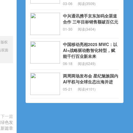
03-06
阅读(3509)
中兴通讯携手京东加码全渠道
合作 三年目标销售额破百亿元
01-30
阅读(3404)
、版权
中国移动亮相2025 MWC：以
具双面
AI+战略驱动数智化转型，赋
能千行百业新未来
06-18
阅读(6249)
两周两场发布会 星纪魅族国内
AI平权与全球生态出海并进
05-21
阅读(4101)
下一篇
启绿色发
展新篇章