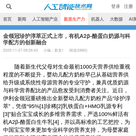
登录
注册
|
首页
新闻
人工智能产业
新质生产力
机器人
大数据
AI
金领冠珍护淳萃正式上市，有机A2β-酪蛋白奶源与科
人工智能技术网
学配方的创新融合
2025-11-27 09:26:43
小编：新龙1
阅读(
5880)
随着新生代父母对生命最初1000天营养供给重视
程度的不断提升，婴幼儿配方奶粉早已从基础营养供
给升级成系统性母源营养的专业守护，兼具优质奶源
与科学营养配比的产品愈发受到消费者关注。近日，
伊利金领冠重磅推出全新婴幼儿配方奶粉产品“珍护淳
萃”，凭借“95%[1]珍稀[2]乳铁蛋白+HMO乳源专利
[3]”贴合宝宝成长的多维营养需求，严选100%鲜活有
机A2β-酪蛋白生牛乳[4]，并以高标准的工艺把控，为
中国宝宝带来更加专业科学的营养支持，为母婴家庭