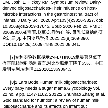
EM, Joshi L, Hickey RM. Symposium review: Dairy-
derived oligosaccharides-Their influence on host-
microbe interactions in the gastrointestinal tract of
infants. J Dairy Sci. 2020 Apr;103(4):3816-3827. doi:
10.3168/jds.2019-17645. Epub 2020 Feb 20. PMID:
32089300.杨宝雨,赵军英,乔为仓,等. 母乳低聚糖的研
究进展[J]. 中国食品学报,2021,21(8):369-390.
DOI:10.16429/j.1009-7848.2021.08.041.
[7]专利实验数据显示2'-FL+HN019组显著降低了
有害菌粘附到肠道表面,对比对照组下降了55%。中国
发明专利,专利号ZL202011369894.3.
[8]1.Lars Bode,Human milk oligosaccharides:
Every baby needs a sugar mama.Glycobiology vol.
22 no. 9 pp. 1147-1162, 2012;2.Shunhao Zhang et al.
Gold standard for nutrition: a review of human milk
,oligosaccharide and its effects on infant gut