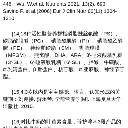
448；Wu, W,et al, Nutrients 2021, 13(2), 693；
Savino F, et al,(2006) Eur J Clin Nutr 60(11) 1304-
1310
[14]18种活性脑营养群指磷脂酰丝氨酸（PS）、
磷脂酰胆碱（PC）、磷脂酰肌醇（PI）、磷脂酰乙醇
胺（PE）、神经鞘磷脂（SM）、乳脂球膜
（MFGM）、燕窝酸、DHA、ARA、3'-唾液酸基乳糖
（3'-SL）、6'-唾液酸乳糖（6'-SL）、胆碱、牛磺酸、
α-乳清蛋白、β-酪蛋白、核苷酸、α-亚麻酸、神经节苷
脂。
[15]4.3岁以内是宝宝感觉、语言、认知形成的关
键期：刘迎接, 贺永琴. 学前营养学[M]. 上海复旦大学
出版社, 2010.
[16]对比牛奶的叶黄素含量，珍护淳萃3段产品的