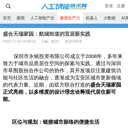
登录
注册
|
首页
新闻
人工智能产业
新质生产力
机器人
大数据
AI
盛合天瑞家园：航城街道的宜居新实践
人工智能技术网
2025-11-04 14:49:04
小编：新龙1
阅读(
4629)
深圳市永铭投资有限公司成立于2008年，多年来
致力于城市品质居住空间的探索与实践。通过与深圳
市草围股份合作公司的协作，其开发项目注重建筑功
能与社区生活的融合，逐渐成为宝安区城市更新领域
的代表力量。近期，由双方联合打造的
盛合天瑞家园
正式亮相，以多维度的设计理念诠释现代居住新可
能。
区位与规划：链接城市脉络的便捷生活