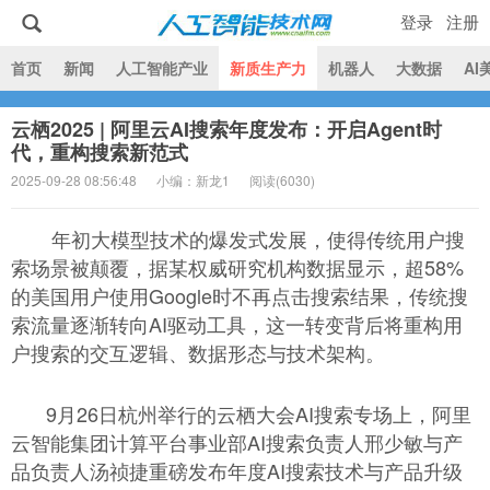
登录
注册
|
首页
新闻
人工智能产业
新质生产力
机器人
大数据
AI
云栖2025 | 阿里云AI搜索年度发布：开启Agent时
人工智能技术网
代，重构搜索新范式
2025-09-28 08:56:48
小编：新龙1
阅读(
6030)
年初大模型技术的爆发式发展，使得传统用户搜
索场景被颠覆，据某权威研究机构数据显示，超58%
的美国用户使用Google时不再点击搜索结果，传统搜
索流量逐渐转向AI驱动工具，这一转变背后将重构用
户搜索的交互逻辑、数据形态与技术架构。
9月26日杭州举行的云栖大会AI搜索专场上，阿里
云智能集团计算平台事业部AI搜索负责人邢少敏与产
品负责人汤祯捷重磅发布年度AI搜索技术与产品升级