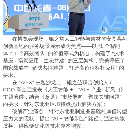
在博览会现场，鲲之益人工智能与吉林省安图县
AI
创新基地的服务场景展示成为焦点——以 “
1
个智能
体
= 1
个高效团队” 的价值等式为核心，构建了 “技术
基座
-
场景应用
-
生态共建” 的三层架构，完美呼应了
国家战略中 “解决共性难题，打造高价值标杆应用” 的
要求。
在 “
AI+X
” 主题沙龙上，鲲之益联合创始人
/
CGO
高金宝发表《人工智能
+
：“
AI +
产业” 新风口》
主题演讲，结合《意见》“市场导向、聚焦关键问题”
的要求，针对东北亚区域特点提出解决方案：
破解产业痛点：针对东北亚制造业基础雄厚但转型
压力大的现状，提出 “
AI +
智能制造” 路径，通过智能
质检、供应链优化等技术降本增效；