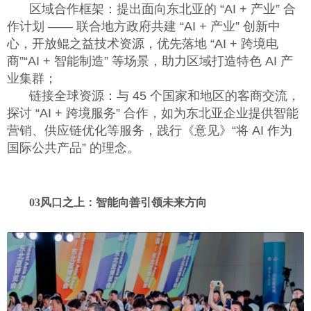
区域合作框架：提出面向东北亚的 “
AI +
产业” 合
作计划 —— 联合地方政府共建 “
AI +
产业” 创新中
心，开放鲲之益技术资源，优先落地 “
AI +
跨境电
商”“
AI +
智能制造” 等场景，助力区域打造特色
AI
产
业集群；
链接全球资源：与
45
个国家和地区的客商交流，
探讨 “
AI +
跨境服务” 合作，如为东北亚企业提供智能
营销、供应链优化等服务，践行《意见》“将
AI
作为
国际公共产品” 的理念。
03
风口之上：智能向善引领未来方向