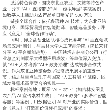
激活特色资源：围绕东北亚农业、文旅等特色产
业，分享 “
AI +
直播带货”“
AI +
虚拟导游” 实战案例，
如数字人主播助力农产品单日曝光超
500
万次；
链接全球合作：依托多语种
AI
技术，为东北亚跨
境电商、国际贸易提供智能翻译、智能选品服务，呼
应《意见》“全球合作行动”。
同时，鲲之益创业团队核心成员参与 “
AI
垂直领域
场景应用” 研讨，与吉林大学人工智能学院（院长宋轩
分享
AI
平台赋能趋势）、中国铁塔吉林省分公司（行
业总监刘剑展示大模型应用成效）等单位深入交流，
就 “
AI +
人才培养”“
AI +
政务治理” 达成初步合作共
识。作为东北亚博览会数字经济成果展示的重要环
节，鲲之益重点呈现了与国家 “人工智能
+
” 战略、区
域发展需求高度契合的实践——
标杆案例落地：展示 “
AI +
农业”（如吉林安图县
农产品
AI
宣传素材生成）、“
AI +
政务”（多语种智能
客服）等案例，用数据证明
AI
对产业的实际价值，贴
合《意见》“打造高价值标杆应用” 的要求；