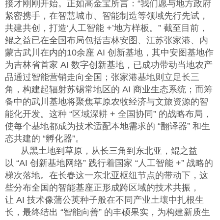
接才刚刚开始。正如高金宝所言：“我们愿与地方政府
紧密携手，在智慧城市、智能制造等领域先行先试，
共建共创，打造‘人工智能
+
’地方样板。” 截至目前，
鲲之益已在全国布局包括吉林安图、江苏张家港、内
蒙古武川在内的
10
余座
AI
创新基地，其中安图基地作
为吉林省首家
AI
数字创新基地，已成功带动当地农产
品通过智能营销走向全国；张家港基地则立足长三
角，构建起辐射苏锡常地区的
AI
商业生态系统；而筹
备中的武川基地将聚焦草原农牧经济与文旅资源的智
能化开发。这种 “区域深耕
+
全国协同” 的战略布局，
使每个基地都成为技术适配本地需求的 “翻译器” 和生
态共建的 “孵化器”。
从黑土地到草原，从长三角到东北亚，鲲之益
以 “
AI
创新基地网络” 践行着国家 “人工智能
+
” 战略的
梯次落地。在长春这一东北亚枢纽节点的带动下，这
些分布全国的智能基座正形成跨区域的技术共振，
让
AI
技术像蒲公英种子般在不同产业土壤中扎根生
长，最终结出 “智能向善” 的丰硕果实，为构建新质生