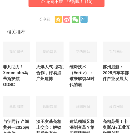
感觉不错，很赞哦！ (
15
)
分享到：
相关推荐
非凡助力！
火爆人气+多项
维谛技术
苏州启航：
Xencelabs马
合作，好易点
（Vertiv）：
2025汽车零部
蒂斯护航
广州建博
谁来解锁AI时
件产业发展大
GDSC
代的底
与宁同行 产城
汉王友基亮相
建筑领域又将
亮相苏州！卡
共兴—2025南
上交会：解锁
深刻变革？第
奥斯AI+工业互