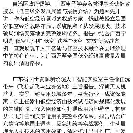
自治区政府督学、广西电子学会名誉理事长钱健教
授以《低空经济发展展望与案例介绍》为题率先开
讲。作为低空经济领域的权威专家，钱健教授立足国
家低空经济战略布局，系统阐释了从发展现状、技术
破局到场景落地的完整逻辑链条。报告中结合广西宁
明县“低空+水利”“低空+边检”“低空+文旅”等实战案
例，直观展现了人工智能与低空技术融合在县域治理
中的核心价值，为广西乃至全国低空经济高质量发展
勾勒出清晰路径。
广东省国土资源测绘院人工智能实验室主任徐佳沅
带来《飞机起飞与业务落地》主旨报告。深耕无人机
航测、实景三维应用领域多年，身为行业一线资深专
家，徐主任紧扣低空经济由技术试点迈向规模化发展
的关键阶段，深入阐释如何打通应用落地壁垒，构建
从试飞升空到实景运用的完整业务体系。报告结合广
东信宜等地国土调查、应急测绘等实战案例，生动展
现无人机技术的实用效能，清晰梳理出可推广、可复