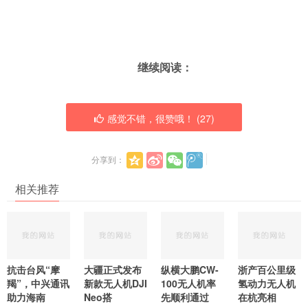
继续阅读：
感觉不错，很赞哦！ (
27
)
分享到：
相关推荐
抗击台风“摩
大疆正式发布
纵横大鹏CW-
浙产百公里级
羯”，中兴通讯
新款无人机DJI
100无人机率
氢动力无人机
助力海南
Neo搭
先顺利通过
在杭亮相