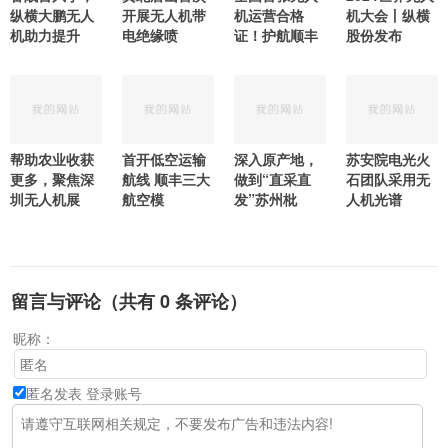
纵横大鹏无人
开展无人机带
机运营合格
机大会丨纵横
机助力提升
电绝缘喷
证！护航顺丰
股份发布
帮助农业收获
首开低空运输
深入原产地，
苏安院电光火
更多，聚焦深
航线 顺丰三大
做到“直采直
石团队采用无
圳无人机展
航空模
发”苏州枇
人机光谱
留言与评论（共有
0
条评论）
昵称：
匿名发表
登录账号