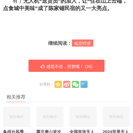
有了
无人机“送货员”的加入，让“住在山上云端，
点食城中美味”成了陈家铺民宿的又一大亮点。
继续阅读：
低空经济
感觉不错，很赞哦！ (
36
)
分享到：
相关推荐
备战台风季，
冀北唐山首次
全国首张无人
2024世界无人