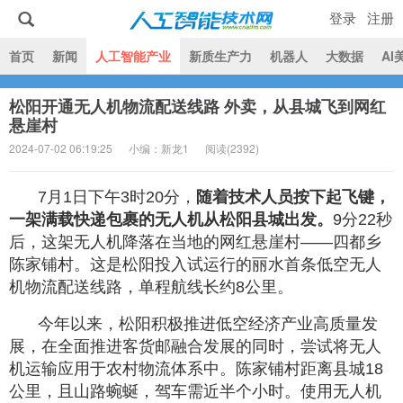
登录
注册
|
首页
新闻
人工智能产业
新质生产力
机器人
大数据
AI
松阳开通无人机物流配送线路 外卖，从县城飞到网红
人工智能技术网
悬崖村
2024-07-02 06:19:25
小编：新龙1
阅读(
2392)
7月1日下午3时20分，
随着技术人员按下起飞键，
一架满载快递包裹的无人机从松阳县城出发。
9分22秒
后，这架无人机降落在当地的网红悬崖村——四都乡
陈家铺村。这是松阳投入试运行的丽水首条低空无人
机物流配送线路，单程航线长约8公里。
今年以来，松阳积极推进低空经济产业高质量发
展，在全面推进客货邮融合发展的同时，尝试将无人
机运输应用于农村物流体系中。陈家铺村距离县城18
公里，且山路蜿蜒，驾车需近半个小时。使用无人机