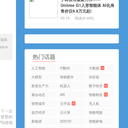
Unitree G1人形智能体 AI化身
售价仅9.9万元起!
05-15
阅读(41400)
、版权
24年中
热门话题
人工智能
IT数码
大数据
H
大模型
智能硬件
供应链
新质生产力
机器人
数字经济
H
展会动态
AR
智能制造
H
智慧城市
元宇宙
H
无人机
下一篇
低空经济
云计算
智能驾驶
发背景的
新能源
3D打印
智能家电
PG游戏