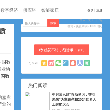
数字经济
供应链
智能家居
|
登录
注册
音乐
-
关于
-
广告
搜索
微博
-
免责声明
-
RSS订阅
质
感觉不错，很赞哦！ (
36
)
中国数
分享到：
行业协
中国数
热门阅读
中兴通讯以“兴动灵识，智引
的嘉宾
未来”为主题亮相2024世界人
产业的
工智能大会