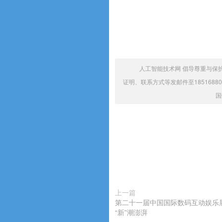
人工智能技术网 倡导尊重与保
证明、联系方式等发邮件至1851688
国
上一篇
第二十一届中国国际数码互动娱乐
“新”潮澎湃