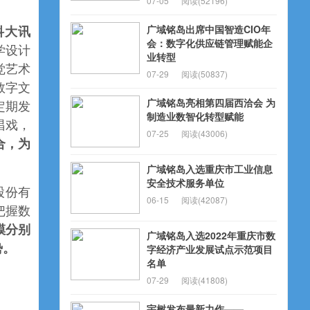
07-05
阅读(52196)
广域铭岛出席中国智造CIO年
科大讯
会：数字化供应链管理赋能企
学设计
业转型
觉艺术
07-29
阅读(50837)
数字文
广域铭岛亮相第四届西洽会 为
定期发
制造业数智化转型赋能
唱戏，
07-25
阅读(43006)
合，为
广域铭岛入选重庆市工业信息
安全技术服务单位
股份有
06-15
阅读(42087)
把握数
模分别
广域铭岛入选2022年重庆市数
势。
字经济产业发展试点示范项目
名单
07-29
阅读(41808)
宇树发布最新力作——