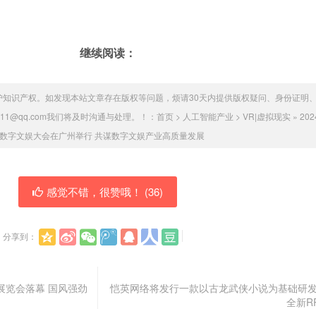
继续阅读：
护知识产权。如发现本站文章存在版权等问题，烦请30天内提供版权疑问、身份证明
011@qq.com我们将及时沟通与处理。！：
首页
>
人工智能产业
>
VR|虚拟现实
»
20
数字文娱大会在广州举行 共谋数字文娱产业高质量发展
感觉不错，很赞哦！ (
36
)
分享到：
展览会落幕 国风强劲
恺英网络将发行一款以古龙武侠小说为基础研
全新R