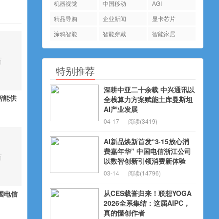
机器视觉
中国移动
AGI
精品导购
企业新闻
显卡芯片
涂鸦智能
智能穿戴
智能家居
特别推荐
深耕中亚二十余载 中兴通讯以
工智能供
全栈算力方案赋能土库曼斯坦
AI产业发展
04-17
阅读(3419)
AI新品焕新首发“3·15放心消
费嘉年华” 中国电信浙江公司
以数智创新引领消费新体验
03-14
阅读(14796)
从CES载誉归来！联想YOGA
国电信
2026全系集结：这届AIPC，
真的懂创作者