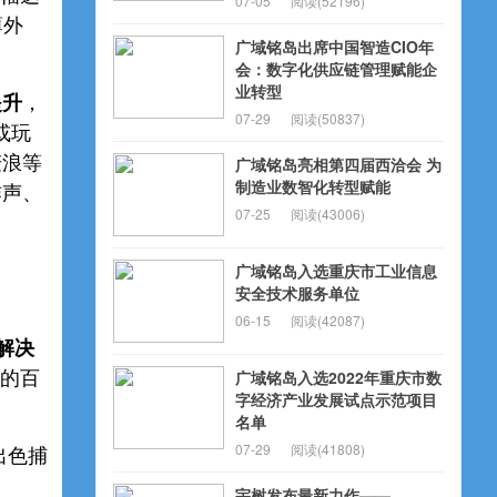
07-05
阅读(52196)
薄外
广域铭岛出席中国智造CIO年
会：数字化供应链管理赋能企
业转型
提升
，
07-29
阅读(50837)
或玩
麦浪等
广域铭岛亮相第四届西洽会 为
制造业数智化转型赋能
炸声、
07-25
阅读(43006)
广域铭岛入选重庆市工业信息
安全技术服务单位
06-15
阅读(42087)
感解决
广域铭岛入选2022年重庆市数
景的百
字经济产业发展试点示范项目
名单
07-29
阅读(41808)
出色捕
宇树发布最新力作——