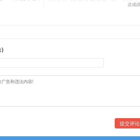
达成
论）