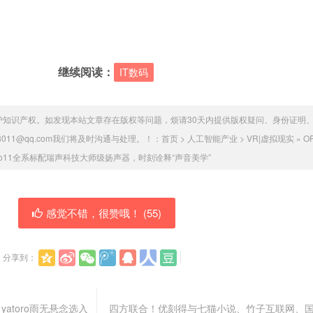
继续阅读：
IT数码
护知识产权。如发现本站文章存在版权等问题，烦请30天内提供版权疑问、身份证明
011@qq.com我们将及时沟通与处理。！：
首页
>
人工智能产业
>
VR|虚拟现实
»
O
no11全系标配瑞声科技大师级扬声器，时刻诠释“声音美学”
感觉不错，很赞哦！ (
55
)
分享到：
yatoro雨无悬念选入
四方联合！优刻得与七猫小说、竹子互联网、