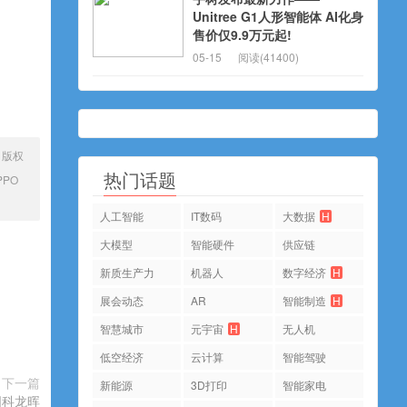
Unitree G1人形智能体 AI化身
售价仅9.9万元起!
05-15
阅读(41400)
、版权
热门话题
PPO
人工智能
IT数码
大数据
H
大模型
智能硬件
供应链
新质生产力
机器人
数字经济
H
展会动态
AR
智能制造
H
智慧城市
元宇宙
H
无人机
低空经济
云计算
智能驾驶
下一篇
新能源
3D打印
智能家电
国科龙晖