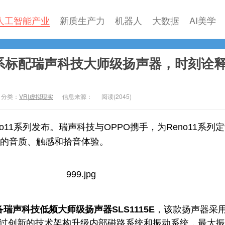
人工智能产业
新质生产力
机器人
大数据
AI美学
11全系标配瑞声科技大师级扬声器，时刻诠释
分类：
VR|虚拟现实
信息来源：
阅读(
2045)
eno11系列发布。瑞声科技与OPPO携手，为Reno11系列
的音质、触感和拾音体验。
配备瑞声科技低频大师级扬声器SLS1115E
，该款扬声器采
通过创新的技术架构升级内部磁路系统和振动系统，最大