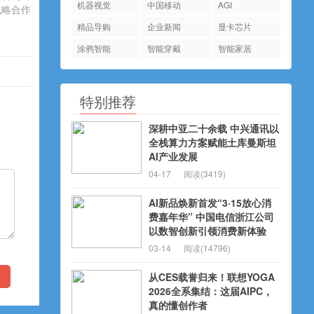
机器视觉
中国移动
AGI
战略合作
精品导购
企业新闻
显卡芯片
涂鸦智能
智能穿戴
智能家居
特别推荐
深耕中亚二十余载 中兴通讯以
全栈算力方案赋能土库曼斯坦
AI产业发展
04-17
阅读(3419)
AI新品焕新首发“3·15放心消
费嘉年华” 中国电信浙江公司
以数智创新引领消费新体验
03-14
阅读(14796)
从CES载誉归来！联想YOGA
2026全系集结：这届AIPC，
真的懂创作者