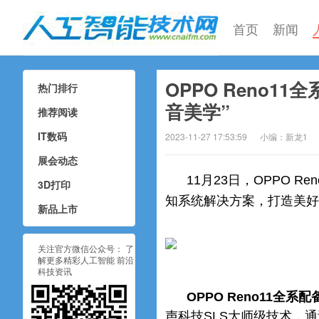
首页
新闻
OPPO Reno
热门排行
人工智能技术网
音美学”
推荐阅读
IT数码
2023-11-27 17:53:59
小编：新龙1
展会动态
11月23日，OPPO R
3D打印
知系统解决方案，打造美好
新品上市
关注官方微信公众号： 了
解更多精彩人工智能 前沿
科技资讯
OPPO Reno11全系
声科技SLS大师级技术，