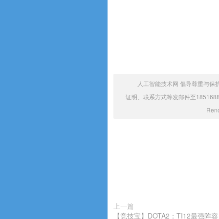
人工智能技术网 倡导尊重与保
证明、联系方式等发邮件至1851688
Re
上一篇
【竞技宝】DOTA2：TI12最强阵容 