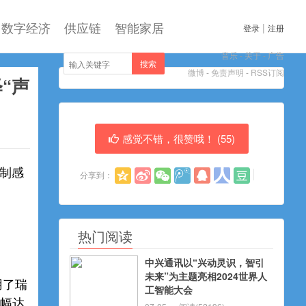
数字经济
供应链
智能家居
|
登录
注册
音乐
-
关于
-
广告
搜索
微博
-
免责声明
-
RSS订阅
“声
感觉不错，很赞哦！ (
55
)
定制感
分享到：
热门阅读
中兴通讯以“兴动灵识，智引
未来”为主题亮相2024世界人
用了瑞
工智能大会
振幅达