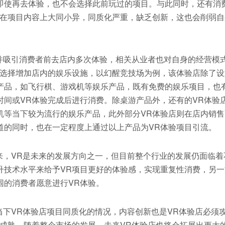
即使再去体验，也不会选择此前玩过的项目。与此同时，还有消
店在项目内容上大同小异，同质化严重，缺乏创新，这也会削弱自
引消费者前去店内多次体验，相关从业者也对自身的经营模
店选择增加店内的娱乐设施，以幻醒竞技场为例，该体验店除了设
产品，如飞行棋、游戏机等娱乐产品，既有免费的娱乐项目，也
时间或VR体验完成后进行消费。除桌游产品外，还有的VR体验
机等当下较为流行的娱乐产品，此外部分VR体验店则在店内销售
道的同时，也在一定程度上通过以上产品为VR体验项目引流。
VR是未来的发展方向之一，但目前整个行业的发展仍面临着
升技术水平来给予VR项目更好的体验感，实现重复性消费，另一
围的消费者愿意进行VR体验。
VR体验店项目同质化的情况，内容创新也是VR体验店必须
未成熟，随着整个市场的发展，未来VR体验店也将会拓展出更大