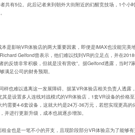
费者共有5位。此后记者来到朝外大街附近的幻醒竞技场，1个小
验。
是影响VR体验店的两大重要因素，即便是IMAX也没能完美
chard Gelfond曾表示，他们难以找到VR的立足点，并在201
的反馈非常积极，但就是没有营收”。据Gelfond透露，当时7
能够满足公司的财务预期。
样也难以逃离这一发展障碍。据某VR体验店相关负责人透露
其是设置多人连线对战模式的VR体验店，1套VR设备的价格至
约需要4-6套设备，这就大约是24万-36万元，若想实现更高的
备，并进行更新升级，成本也就逐步增加。
金也是一笔不小的开支，且现阶段部分VR体验店为了能够有