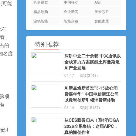
机器视觉
中国移动
AGI
则可能
精品导购
企业新闻
显卡芯片
涂鸦智能
智能穿戴
智能家居
元左
看，
特别推荐
左右的
知名度
深耕中亚二十余载 中兴通讯以
全栈算力方案赋能土库曼斯坦
AI产业发展
04-17
阅读(3748)
AI新品焕新首发“3·15放心消
费嘉年华” 中国电信浙江公司
体验项
以数智创新引领消费新体验
有
03-14
阅读(15137)
从CES载誉归来！联想YOGA
2026全系集结：这届AIPC，
玩过
真的懂创作者