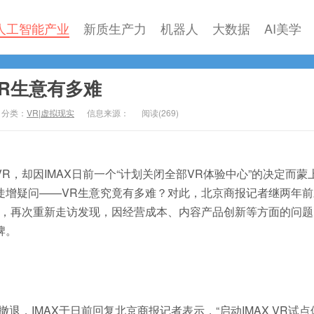
人工智能产业
新质生产力
机器人
大数据
AI美学
VR生意有多难
分类：
VR|虚拟现实
信息来源：
阅读(
269)
却因IMAX日前一个“计划关闭全部VR体验中心”的决定而蒙
陡增疑问——VR生意究竟有多难？对此，北京商报记者继两年前
后，再次重新走访发现，因经营成本、内容产品创新等方面的问题
牌。
，IMAX于日前回复北京商报记者表示，“启动IMAX VR试点