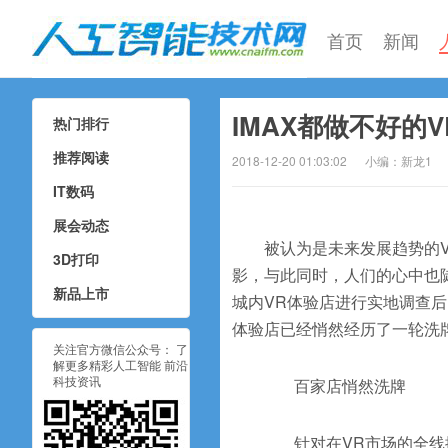
首页
新闻
IMAX都做不好的
热门排行
人工智能技术网
推荐阅读
2018-12-20 01:03:02
小编：新龙1
IT数码
展会动态
被认为是未来发展趋势的VR，
3D打印
影，与此同时，人们的心中也
新品上市
城内VR体验店进行实地调查
体验店已经悄然经历了一轮洗
关注官方微信公众号： 了
解更多精彩人工智能 前沿
科技资讯
百家店悄然洗牌
针对在VR市场的全线撤退