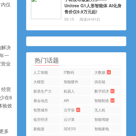
时内仅
Unitree G1人形智能体 AI化身
售价仅9.9万元起!
05-15
阅读(41612)
地解决
8年一
热门话题
家营业
人工智能
IT数码
大数据
H
大模型
智能硬件
供应链
，经营
新质生产力
机器人
数字经济
H
少在6
展会动态
AR
智能制造
H
体验效
智慧城市
元宇宙
H
无人机
低空经济
云计算
智能驾驶
新能源
3D打印
智能家电
更多