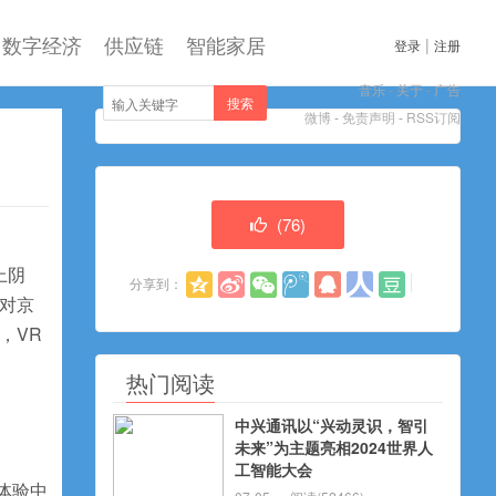
数字经济
供应链
智能家居
|
登录
注册
音乐
-
关于
-
广告
搜索
微博
-
免责声明
-
RSS订阅
(
76
)
上阴
分享到：
对京
，VR
热门阅读
中兴通讯以“兴动灵识，智引
未来”为主题亮相2024世界人
工智能大会
体验中