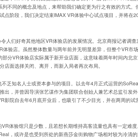
系列不同的概念及地点，来帮助我们确定更为行之有效的方式。
点阶段，我们决定结束IMAX VR体验中心试点项目，并将在20
心令人们好奇其他地区VR体验店的发展情况。北京商报记者调查
VR体验店。虽然整体数量与两年前并无明显差异，但整个VR市
的部分VR体验店实际属于新开业店面，这意味着两年时间内北京
部分店面选择关闭、离开，而新入局者再次布局。
乏知名人士或资本参与的项目。以去年4月正式运营的SoRea
团推出，并曾因导演张艺谋作为集团联合创始人兼艺术总监引发外
VR影院自去年6月底开业后，也吸引了不少目光，并在两周的试
。
R体验馆只是少数，且若想长期维持高客流量也具有一定难度
Real，或许是也受到所处的新燕莎金街购物广场相对较为冷清的