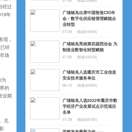
07-05
阅读(52466)
但经过
广域铭岛出席中国智造CIO年
19年
会：数字化供应链管理赋能企
业转型
07-29
阅读(51045)
发现，
广域铭岛亮相第四届西洽会 为
场已经
制造业数智化转型赋能
市场
07-25
阅读(43276)
广域铭岛入选重庆市工业信息
安全技术服务单位
l为
06-15
阅读(42364)
界的
营业期
广域铭岛入选2022年重庆市数
字经济产业发展试点示范项目
名单
07-29
阅读(42100)
。北
影
宇树发布最新力作——