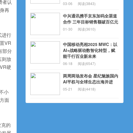
费者认
03-06
阅读(3843)
身再
中兴通讯携手京东加码全渠道
合作 三年目标销售额破百亿元
01-30
阅读(3610)
式进行
置VR
中国移动亮相2025 MWC：以
AI+战略驱动数智化转型，赋
有部分
能千行百业新未来
店则放
06-18
阅读(6547)
VR硬
两周两场发布会 星纪魅族国内
AI平权与全球生态出海并进
05-21
阅读(4418)
不小
方面
攻克的
的发展