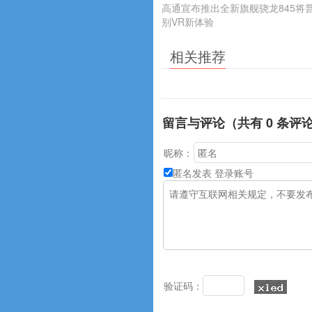
高通宣布推出全新旗舰骁龙845将
别VR新体验
相关推荐
留言与评论（共有
0
条评
昵称：
匿名发表
登录账号
验证码：