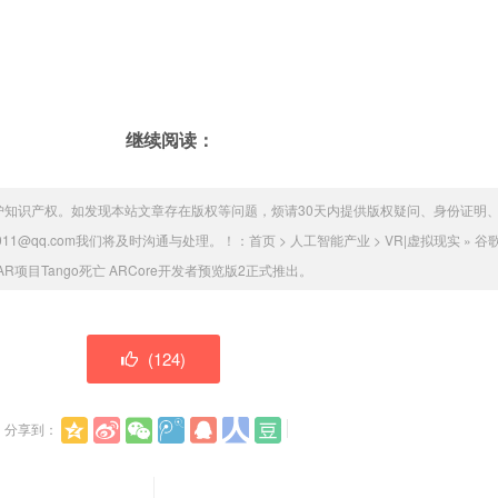
继续阅读：
护知识产权。如发现本站文章存在版权等问题，烦请30天内提供版权疑问、身份证明
011@qq.com我们将及时沟通与处理。！：
首页
>
人工智能产业
>
VR|虚拟现实
»
谷
AR项目Tango死亡 ARCore开发者预览版2正式推出。
(
124
)
分享到：