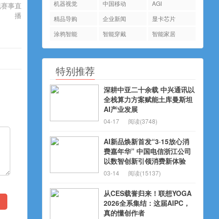
机器视觉
中国移动
AGI
现赛事直
播
精品导购
企业新闻
显卡芯片
涂鸦智能
智能穿戴
智能家居
特别推荐
深耕中亚二十余载 中兴通讯以
全栈算力方案赋能土库曼斯坦
AI产业发展
04-17
阅读(3748)
AI新品焕新首发“3·15放心消
费嘉年华” 中国电信浙江公司
以数智创新引领消费新体验
03-14
阅读(15137)
从CES载誉归来！联想YOGA
2026全系集结：这届AIPC，
真的懂创作者