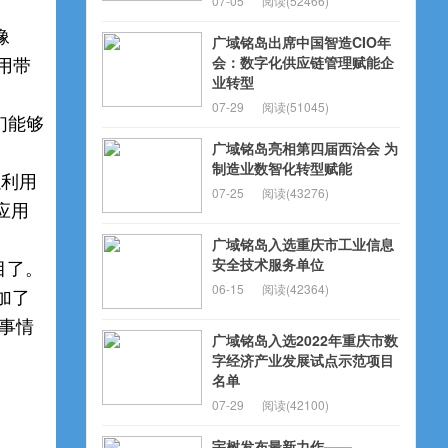
07-05
阅读(52466)
像
广域铭岛出席中国智造CIO年
会：数字化供应链管理赋能企
用带
业转型
07-29
阅读(51045)
们能够
广域铭岛亮相第四届西洽会 为
制造业数智化转型赋能
以利用
07-25
阅读(43276)
应用
广域铭岛入选重庆市工业信息
安全技术服务单位
目了。
06-15
阅读(42364)
加了
事情
广域铭岛入选2022年重庆市数
字经济产业发展试点示范项目
名单
07-29
阅读(42100)
宇树发布最新力作——