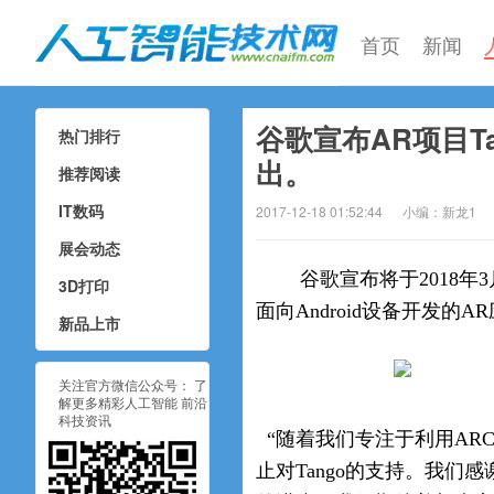
首页
新闻
谷歌宣布AR项目Ta
热门排行
人工智能技术网
出。
推荐阅读
IT数码
2017-12-18 01:52:44
小编：新龙1
展会动态
谷歌宣布将于2018年3月
3D打印
面向Android设备开发的A
新品上市
关注官方微信公众号： 了
解更多精彩人工智能 前沿
科技资讯
“随着我们专注于利用ARC
止对Tango的支持。我们