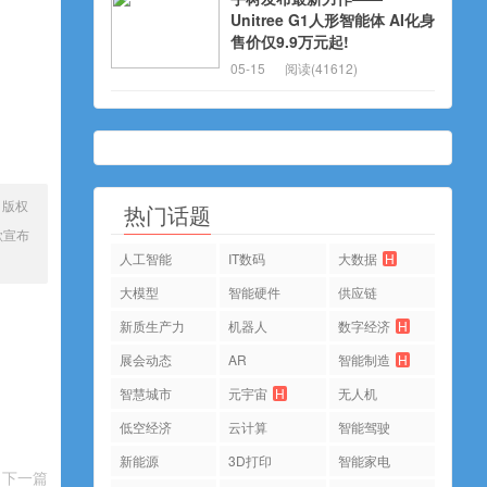
Unitree G1人形智能体 AI化身
售价仅9.9万元起!
05-15
阅读(41612)
、版权
热门话题
歌宣布
人工智能
IT数码
大数据
H
大模型
智能硬件
供应链
新质生产力
机器人
数字经济
H
展会动态
AR
智能制造
H
智慧城市
元宇宙
H
无人机
低空经济
云计算
智能驾驶
新能源
3D打印
智能家电
下一篇