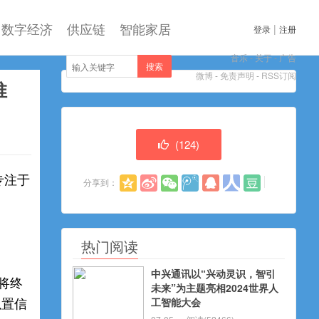
数字经济
供应链
智能家居
|
登录
注册
音乐
-
关于
-
广告
搜索
微博
-
免责声明
-
RSS订阅
推
(
124
)
专注于
分享到：
热门阅读
中兴通讯以“兴动灵识，智引
们将终
未来”为主题亮相2024世界人
工智能大会
以置信