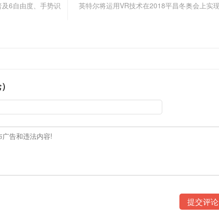
普及6自由度、手势识
英特尔将运用VR技术在2018平昌冬奥会上实
论）