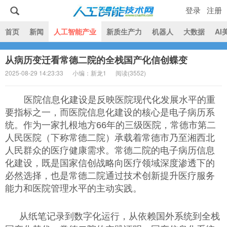
登录
注册
|
首页
新闻
人工智能产业
新质生产力
机器人
大数据
AI
从病历变迁看常德二院的全栈国产化信创蝶变
人工智能技术网
2025-08-29 14:23:33
小编：新龙1
阅读(
3552)
医院信息化建设是反映医院现代化发展水平的重
要指标之一，而医院信息化建设的核心是电子病历系
统。作为一家扎根地方66年的三级医院，常德市第二
人民医院（下称常德二院）承载着常德市乃至湘西北
人民群众的医疗健康需求。常德二院的电子病历信息
化建设，既是国家信创战略向医疗领域深度渗透下的
必然选择，也是常德二院通过技术创新提升医疗服务
能力和医院管理水平的主动实践。
从纸笔记录到数字化运行，从依赖国外系统到全栈